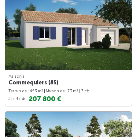
Maison à
Commequiers (85)
2
2
Terrain de : 453 m
| Maison de : 73 m
| 3 ch.
207 800 €
à partir de