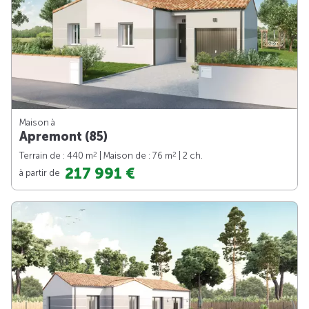
Maison à
Apremont (85)
2
2
Terrain de : 440 m
| Maison de : 76 m
| 2 ch.
217 991 €
à partir de