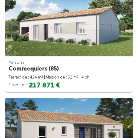
Maison à
Commequiers (85)
2
2
Terrain de : 424 m
| Maison de : 92 m
| 4 ch.
217 871 €
à partir de