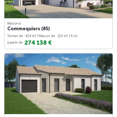
Maison à
Commequiers (85)
2
2
Terrain de : 424 m
| Maison de : 120 m
| 4 ch.
274 138 €
à partir de