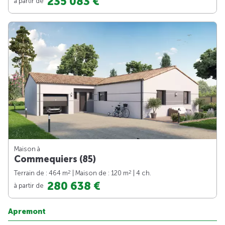
235 083 €
à partir de
Maison à
Commequiers (85)
2
2
Terrain de : 464 m
| Maison de : 120 m
| 4 ch.
280 638 €
à partir de
Apremont