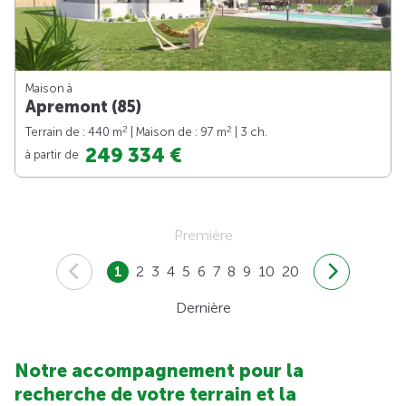
Maison à
Apremont (85)
2
2
Terrain de : 440 m
| Maison de : 97 m
| 3 ch.
249 334 €
à partir de
Première
1
2
3
4
5
6
7
8
9
10
20
Dernière
Notre accompagnement pour la
recherche de votre terrain et la