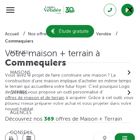
Étude gratuite
Accueil
Nos offres de maison + terrain
Vendée
Commequiers
Votre maison + terrain à
ACCUEIL
Commequiers
MAISONS
Vous avez le projet de faire construire une maison ? La
construction d'une maison implique d'acheter en même temps
le terrain qui accueillera votre futur foyer. C'est pourquoi Logis
de Vendée vous propose un outil personnalisé d'
OFFRES
offres de maison et de terrain
à acquérir. Grâce à cet outil, vous
pouvez mieux préparer votre achat et vous projeter dans votre
nouvel habitat.
AGENCES
Découvrez nos
369
offres de Maison + Terrain
CONSEILS