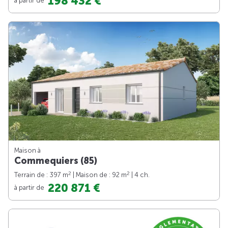
198 432 €
Maison à
Commequiers (85)
2
2
Terrain de : 397 m
| Maison de : 92 m
| 4 ch.
220 871 €
à partir de