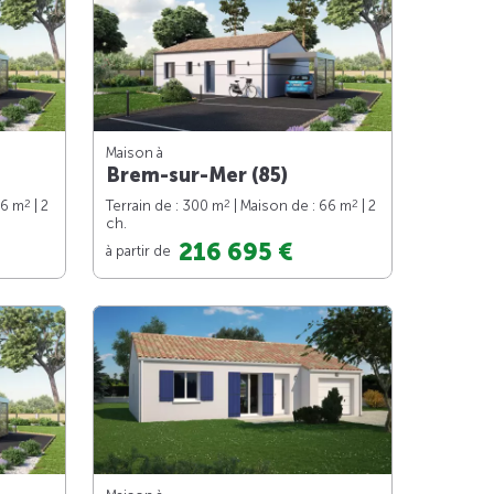
Maison à
Brem-sur-Mer (85)
2
2
2
66 m
| 2
Terrain de : 300 m
| Maison de : 66 m
| 2
ch.
216 695 €
à partir de