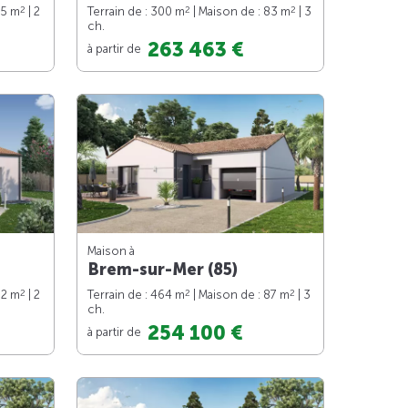
2
2
2
65 m
| 2
Terrain de : 300 m
| Maison de : 83 m
| 3
ch.
263 463 €
à partir de
Maison à
Brem-sur-Mer (85)
2
2
2
62 m
| 2
Terrain de : 464 m
| Maison de : 87 m
| 3
ch.
254 100 €
à partir de