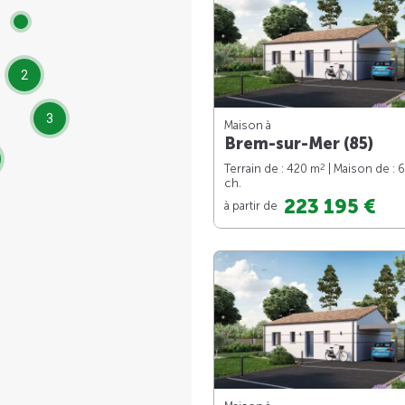
2
3
Maison à
Brem-sur-Mer (85)
2
Terrain de : 420 m
| Maison de : 
ch.
223 195 €
à partir de