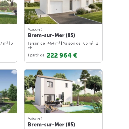
Maison à
Brem-sur-Mer (85)
2
2
2
97 m
| 3
Terrain de : 464 m
| Maison de : 65 m
| 2
ch.
222 964 €
à partir de
Maison à
Brem-sur-Mer (85)