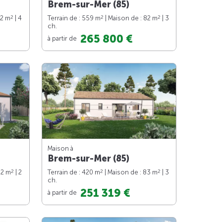
Brem-sur-Mer (85)
2
2
2
92 m
| 4
Terrain de : 559 m
| Maison de : 82 m
| 3
ch.
265 800 €
à partir de
Maison à
Brem-sur-Mer (85)
2
2
2
62 m
| 2
Terrain de : 420 m
| Maison de : 83 m
| 3
ch.
251 319 €
à partir de