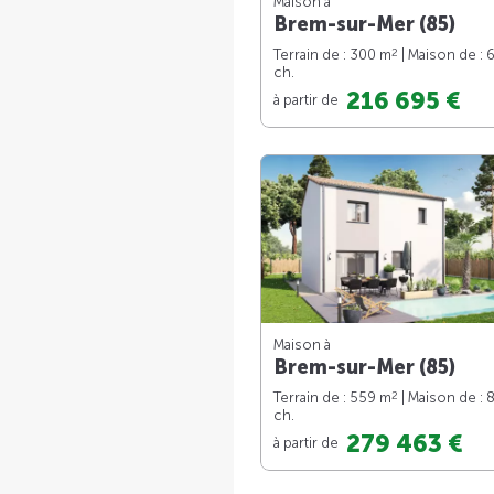
Maison à
Brem-sur-Mer (85)
2
Terrain de : 300 m
| Maison de : 
ch.
216 695 €
à partir de
Maison à
Brem-sur-Mer (85)
2
Terrain de : 559 m
| Maison de : 
ch.
279 463 €
à partir de