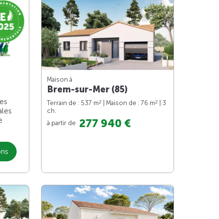
Maison à
Brem-sur-Mer (85)
les
2
2
Terrain de : 537 m
| Maison de : 76 m
| 3
ales
ch.
e
277 940 €
à partir de
ons