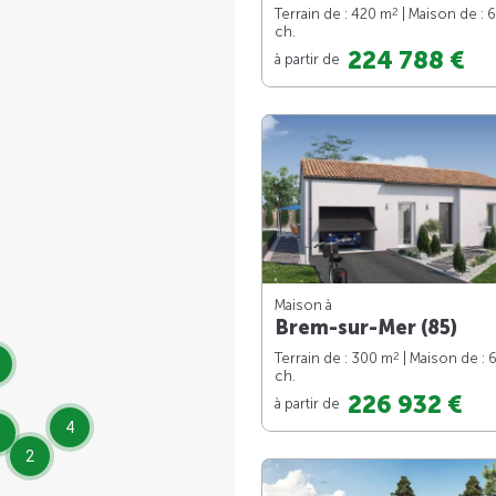
2
Terrain de : 420 m
| Maison de : 
ch.
224 788 €
à partir de
Maison à
Brem-sur-Mer (85)
2
Terrain de : 300 m
| Maison de : 
ch.
226 932 €
à partir de
4
2