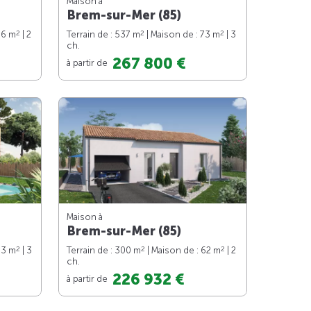
Maison à
Brem-sur-Mer (85)
2
2
2
66 m
| 2
Terrain de : 537 m
| Maison de : 73 m
| 3
ch.
267 800 €
à partir de
Maison à
Brem-sur-Mer (85)
2
2
2
83 m
| 3
Terrain de : 300 m
| Maison de : 62 m
| 2
ch.
226 932 €
à partir de