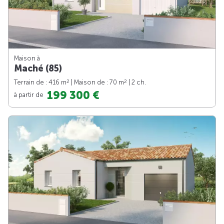
Maison à
Maché (85)
2
2
Terrain de : 416 m
| Maison de : 70 m
| 2 ch.
199 300 €
à partir de