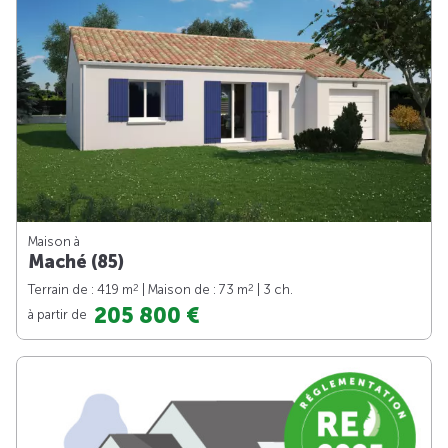
Maison à
Maché (85)
2
2
Terrain de : 419 m
| Maison de : 73 m
| 3 ch.
205 800 €
à partir de