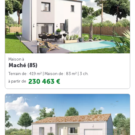
Maison à
Maché (85)
2
2
Terrain de : 419 m
| Maison de : 83 m
| 3 ch.
230 463 €
à partir de