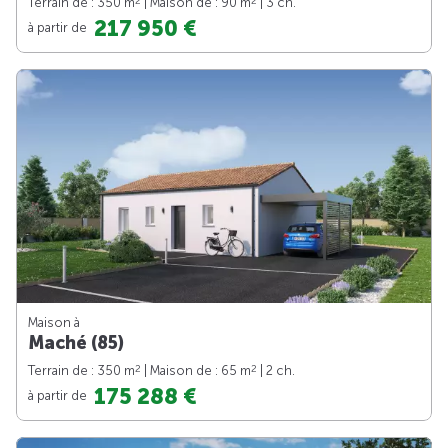
2
2
Terrain de : 350 m
| Maison de : 90 m
| 3 ch.
217 950 €
à partir de
Maison à
Maché (85)
2
2
Terrain de : 350 m
| Maison de : 65 m
| 2 ch.
175 288 €
à partir de