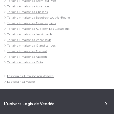
Terrains + maisons à Brem-sur-Mer
Terrains + maisons à Apremont
Terrains + maisons à Challans
Terrains + maisons à Beaulieu-sous-la-Roche
Terrains + maisons à Commequiers
Terrains + maisons à Aubigny-Les Clouzeaux
Terrains + maisons à Les Achards
Terrains + maisons à Venansault
Terrains + maisons à Grand'Landes
Terrains + maisons à Givrand
Terrains + maisons à Falleron
Terrains + maisons à Coëx
Les terrains + maisons en Vendée
Les terrains à Maché
L'univers Logis de Vendée