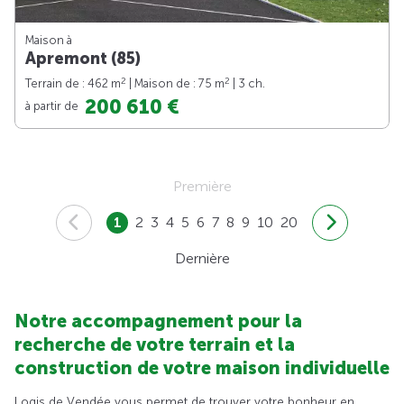
Maison à
Apremont (85)
2
2
Terrain de : 462 m
| Maison de : 75 m
| 3 ch.
200 610 €
à partir de
Première
1
2
3
4
5
6
7
8
9
10
20
Dernière
Notre accompagnement pour la
recherche de votre terrain et la
construction de votre maison individuelle
Logis de Vendée vous permet de trouver votre bonheur en