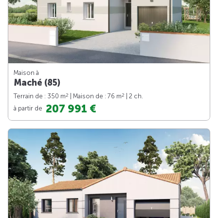
Maison à
Maché (85)
2
2
Terrain de : 350 m
| Maison de : 76 m
| 2 ch.
207 991 €
à partir de