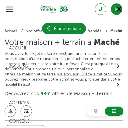
Étude gratuite
Maché
Accueil
Nos offres de maison + terrain
Vendée
Votre maison + terrain à
Maché
ACCUEIL
Vous avez le projet de faire construire une maison ? La
construction d'une maison implique d'acheter en même temps
le terrain qui accueillera votre futur foyer. C'est pourquoi Logis
MAISONS
de Vendée vous propose un outil personnalisé d'
offres de maison et de terrain
à acquérir. Grâce à cet outil, vous
pouvez mieux préparer votre achat et vous projeter dans votre
nouvel habitat.
OFFRES
Découvrez nos
447
offres de Maison + Terrain
AGENCES
CONSEILS