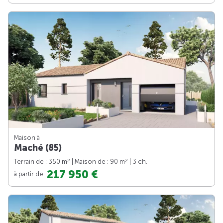
Maison à
Maché (85)
2
2
Terrain de : 350 m
| Maison de : 90 m
| 3 ch.
217 950 €
à partir de