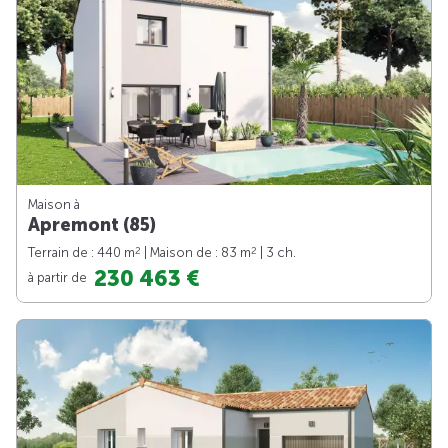
Maison à
Apremont (85)
2
2
Terrain de : 440 m
| Maison de : 83 m
| 3 ch.
230 463 €
à partir de