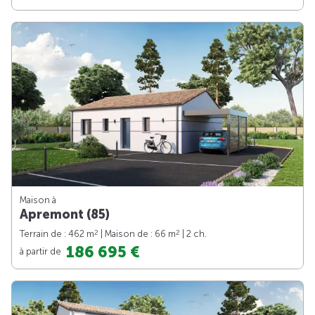
Maison à
Apremont (85)
2
2
Terrain de : 462 m
| Maison de : 66 m
| 2 ch.
186 695 €
à partir de