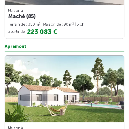
Maison à
Maché (85)
2
2
Terrain de : 350 m
| Maison de : 90 m
| 3 ch.
223 083 €
à partir de
Apremont
Maison à