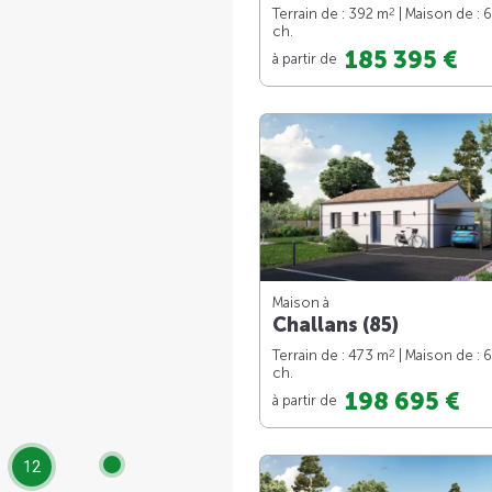
2
Terrain de : 392 m
| Maison de : 
ch.
185 395 €
à partir de
Maison à
Challans (85)
2
Terrain de : 473 m
| Maison de : 
ch.
198 695 €
à partir de
12