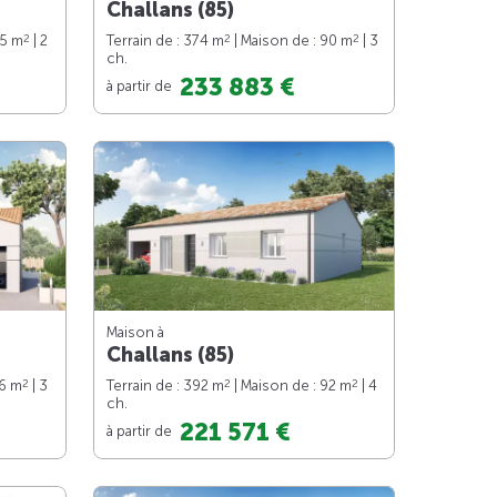
Challans (85)
2
2
2
65 m
| 2
Terrain de : 374 m
| Maison de : 90 m
| 3
ch.
233 883 €
à partir de
Maison à
Challans (85)
2
2
2
76 m
| 3
Terrain de : 392 m
| Maison de : 92 m
| 4
ch.
221 571 €
à partir de