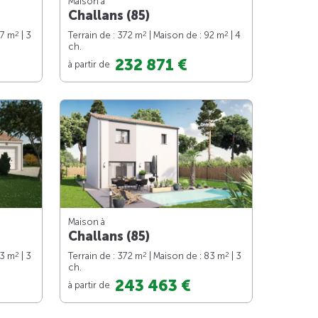
Maison à
Challans (85)
2
2
2
97 m
| 3
Terrain de : 372 m
| Maison de : 92 m
| 4
ch.
232 871 €
à partir de
Maison à
Challans (85)
2
2
2
73 m
| 3
Terrain de : 372 m
| Maison de : 83 m
| 3
ch.
243 463 €
à partir de