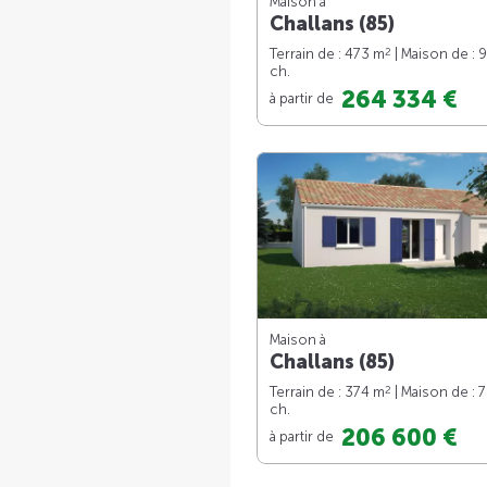
Maison à
Challans (85)
2
Terrain de : 473 m
| Maison de : 
ch.
264 334 €
à partir de
Maison à
Challans (85)
2
Terrain de : 374 m
| Maison de : 
ch.
206 600 €
à partir de