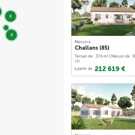
8
4
Maison à
Challans (85)
2
Terrain de : 374 m
| Maison de : 
ch.
212 619 €
à partir de