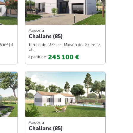
Maison à
Challans (85)
2
2
2
75 m
| 3
Terrain de : 372 m
| Maison de : 87 m
| 3
ch.
245 100 €
à partir de
Maison à
Challans (85)