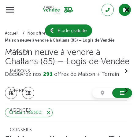
Étude gratuite
Accueil
Nos offres de maison + terrain
Maison neuve à vendre à Challans (85) – Logis de Vendée
Maison neuve à vendre à
ACCUEIL
Challans (85) – Logis de Vendée
MAISONS
Découvrez nos
291
offres de Maison + Terrain
OFFRES
AGENCES
Challans (85300)
CONSEILS