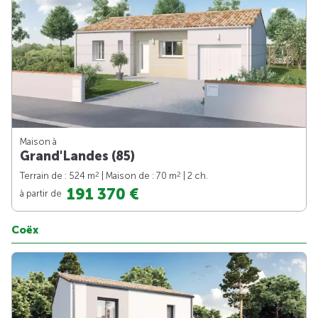
Maison à
Grand'Landes (85)
2
2
Terrain de : 524 m
| Maison de : 70 m
| 2 ch.
191 370 €
à partir de
Coëx