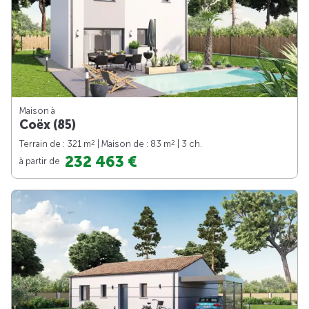
Maison à
Coëx (85)
2
2
Terrain de : 321 m
| Maison de : 83 m
| 3 ch.
232 463 €
à partir de