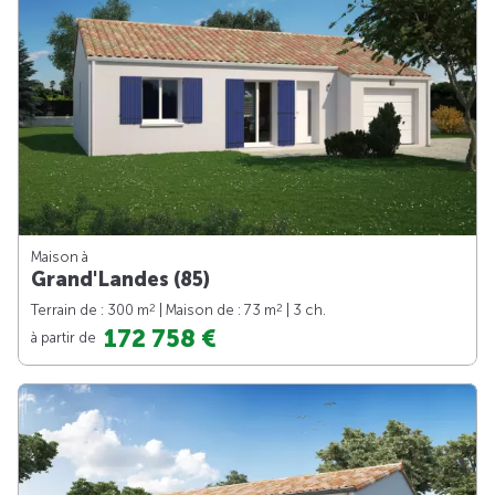
Maison à
Grand'Landes (85)
2
2
Terrain de : 300 m
| Maison de : 73 m
| 3 ch.
172 758 €
à partir de