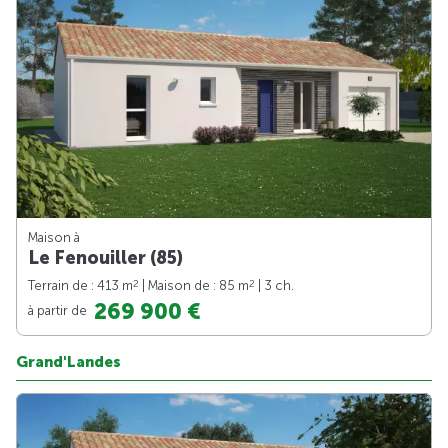
Maison à
Le Fenouiller (85)
2
2
Terrain de : 413 m
| Maison de : 85 m
| 3 ch.
269 900 €
à partir de
Grand'Landes