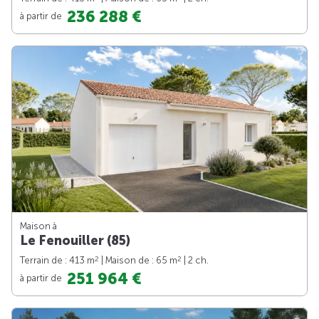
236 288 €
à partir de
Maison à
Le Fenouiller (85)
2
2
Terrain de : 413 m
| Maison de : 65 m
| 2 ch.
251 964 €
à partir de