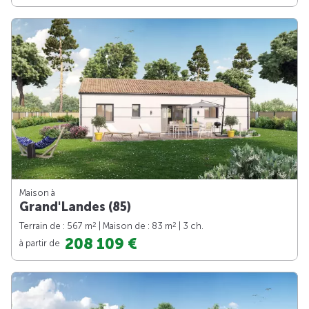
Maison à
Grand'Landes (85)
2
2
Terrain de : 567 m
| Maison de : 83 m
| 3 ch.
208 109 €
à partir de