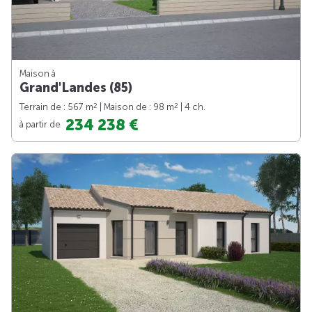
Maison à
Grand'Landes (85)
2
2
Terrain de : 567 m
| Maison de : 98 m
| 4 ch.
234 238 €
à partir de