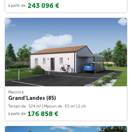
243 096 €
à partir de
Maison à
Grand'Landes (85)
2
2
Terrain de : 524 m
| Maison de : 65 m
| 2 ch.
176 858 €
à partir de