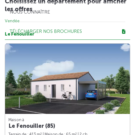
Choisissez un département pour afficher
les offres
NOUS CONNAÎTRE
Vendée
TÉLÉCHARGER NOS BROCHURES
Le Fenouiller
Maison à
Le Fenouiller (85)
2
2
Terrain de : 413 m
| Maison de : 65 m
| 2 ch.