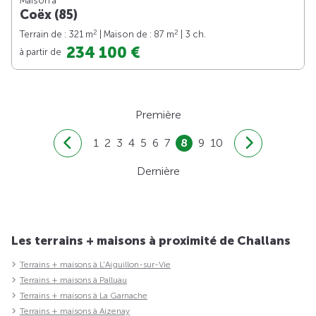
Maison à
Coëx (85)
2
2
Terrain de : 321 m
| Maison de : 87 m
| 3 ch.
234 100 €
à partir de
Première
1
2
3
4
5
6
7
8
9
10
Dernière
Les terrains + maisons à proximité de Challans
Terrains + maisons à L'Aiguillon-sur-Vie
Terrains + maisons à Palluau
Terrains + maisons à La Garnache
Terrains + maisons à Aizenay