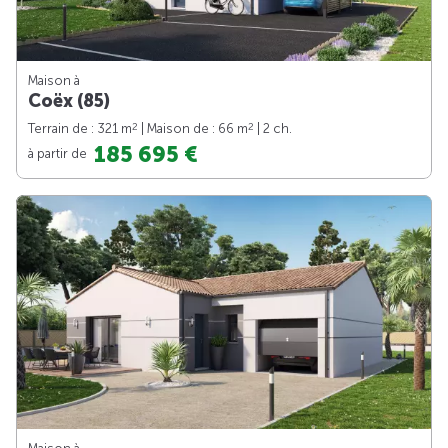
Maison à
Coëx (85)
2
2
Terrain de : 321 m
| Maison de : 66 m
| 2 ch.
185 695 €
à partir de