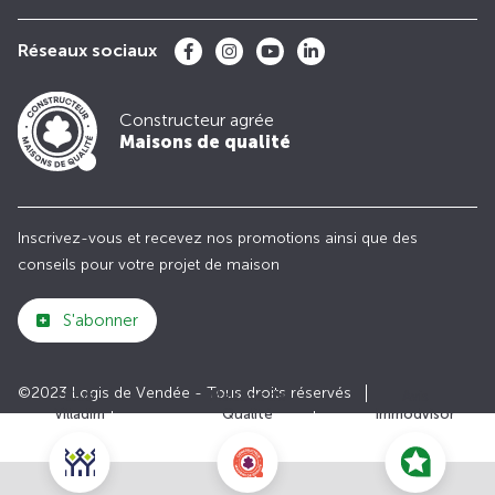
Réseaux sociaux
Constructeur agrée
Maisons de qualité
Inscrivez-vous et recevez nos promotions ainsi que des
conseils pour votre projet de maison
S'abonner
©2023 Logis de Vendée - Tous droits réservés
Club
Maisons de
Avis
Villadim
Qualité
Immodvisor
Plan du site
Paramètres des cookies
Politiques de Confidentialités
Mentions légales
Recrutement
Parrainer un ami
Le groupe VILLADIM