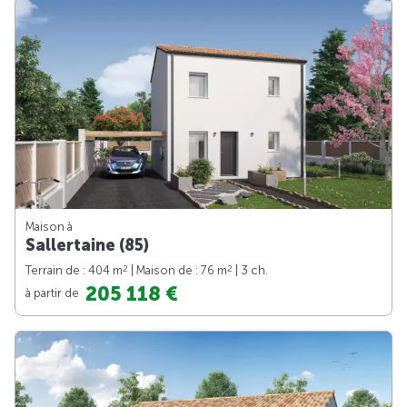
Maison à
Sallertaine (85)
2
2
Terrain de : 404 m
| Maison de : 76 m
| 3 ch.
205 118 €
à partir de