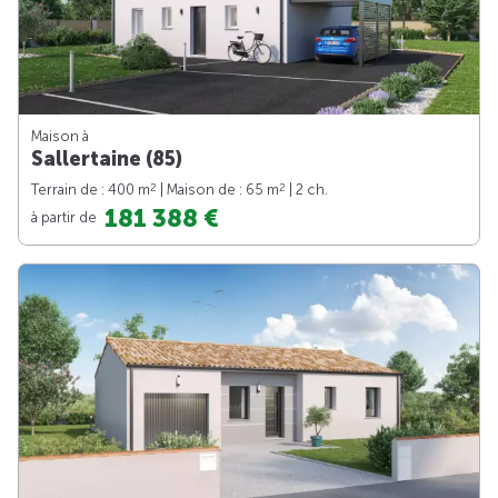
Maison à
Sallertaine (85)
2
2
Terrain de : 400 m
| Maison de : 65 m
| 2 ch.
181 388 €
à partir de