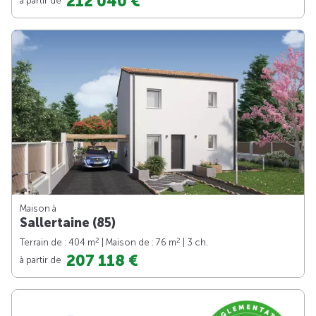
212 040 €
Maison à
Sallertaine (85)
2
2
Terrain de : 404 m
| Maison de : 76 m
| 3 ch.
207 118 €
à partir de