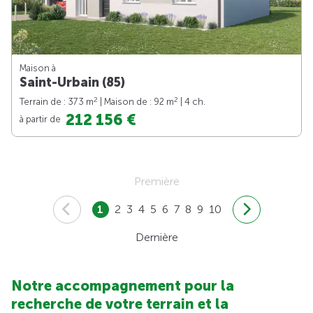
Maison à
Saint-Urbain (85)
2
2
Terrain de : 373 m
| Maison de : 92 m
| 4 ch.
212 156 €
à partir de
Première
1
2
3
4
5
6
7
8
9
10
Dernière
Notre accompagnement pour la
recherche de votre terrain et la