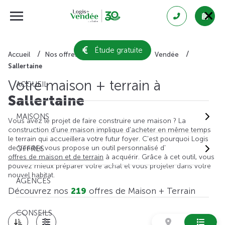
Étude gratuite
Accueil
Nos offres de maison + terrain
Vendée
Sallertaine
Votre maison + terrain à
ACCUEIL
Sallertaine
MAISONS
Vous avez le projet de faire construire une maison ? La
construction d'une maison implique d'acheter en même temps
le terrain qui accueillera votre futur foyer. C'est pourquoi Logis
de Vendée vous propose un outil personnalisé d'
OFFRES
offres de maison et de terrain
à acquérir. Grâce à cet outil, vous
pouvez mieux préparer votre achat et vous projeter dans votre
nouvel habitat.
AGENCES
Découvrez nos
219
offres de Maison + Terrain
CONSEILS