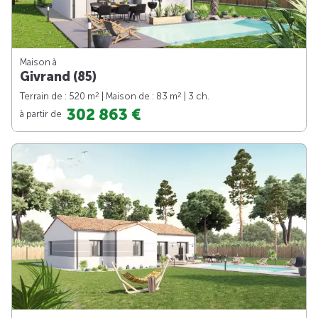
Maison à
Givrand (85)
2
2
Terrain de : 520 m
| Maison de : 83 m
| 3 ch.
302 863 €
à partir de