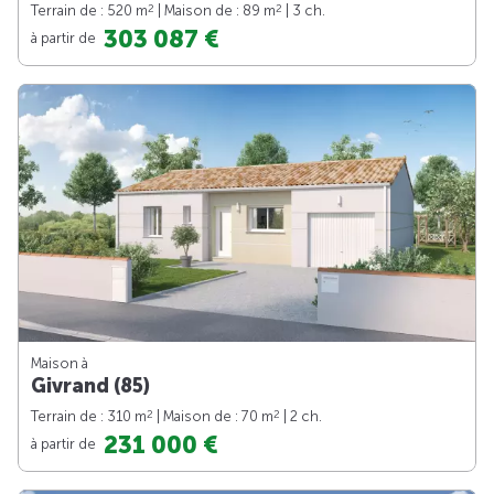
2
2
Terrain de : 520 m
| Maison de : 89 m
| 3 ch.
303 087 €
à partir de
Maison à
Givrand (85)
2
2
Terrain de : 310 m
| Maison de : 70 m
| 2 ch.
231 000 €
à partir de