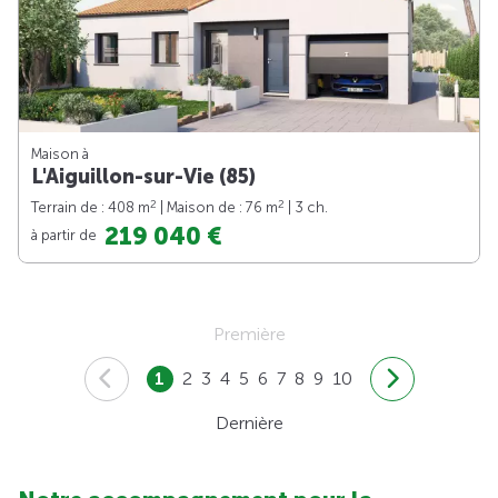
Maison à
L'Aiguillon-sur-Vie (85)
2
2
Terrain de : 408 m
| Maison de : 76 m
| 3 ch.
219 040 €
à partir de
Première
1
2
3
4
5
6
7
8
9
10
Dernière