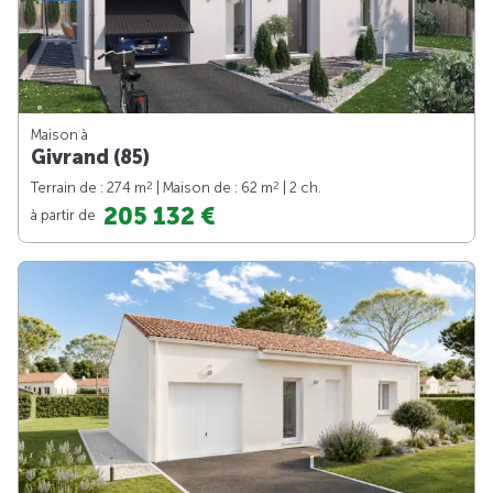
Maison à
Givrand (85)
2
2
Terrain de : 274 m
| Maison de : 62 m
| 2 ch.
205 132 €
à partir de