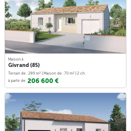
Maison à
Givrand (85)
2
2
Terrain de : 289 m
| Maison de : 70 m
| 2 ch.
206 600 €
à partir de