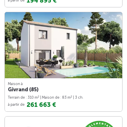
194 895 €
Maison à
Givrand (85)
2
2
Terrain de : 310 m
| Maison de : 83 m
| 3 ch.
261 663 €
à partir de