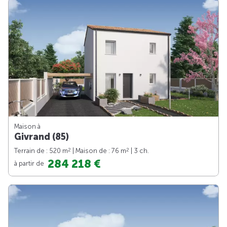
Maison à
Givrand (85)
2
2
Terrain de : 520 m
| Maison de : 76 m
| 3 ch.
284 218 €
à partir de