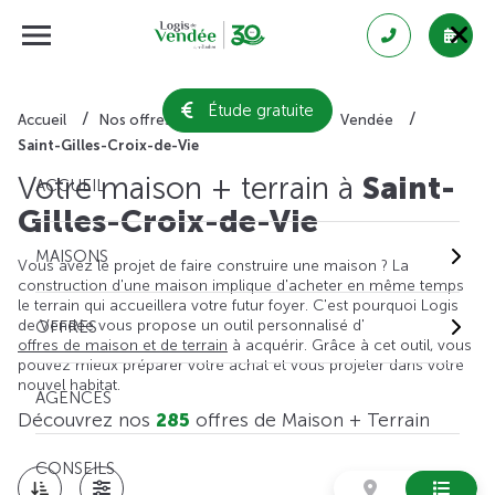
Étude gratuite
Accueil
Nos offres de maison + terrain
Vendée
Saint-Gilles-Croix-de-Vie
Votre maison + terrain à
Saint-
ACCUEIL
Gilles-Croix-de-Vie
MAISONS
Vous avez le projet de faire construire une maison ? La
construction d'une maison implique d'acheter en même temps
le terrain qui accueillera votre futur foyer. C'est pourquoi Logis
de Vendée vous propose un outil personnalisé d'
OFFRES
offres de maison et de terrain
à acquérir. Grâce à cet outil, vous
pouvez mieux préparer votre achat et vous projeter dans votre
nouvel habitat.
AGENCES
Découvrez nos
285
offres de Maison + Terrain
CONSEILS