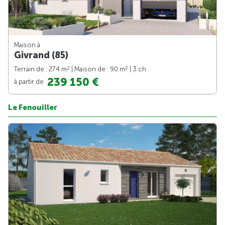
Maison à
Givrand (85)
2
2
Terrain de : 274 m
| Maison de : 90 m
| 3 ch.
239 150 €
à partir de
Le Fenouiller