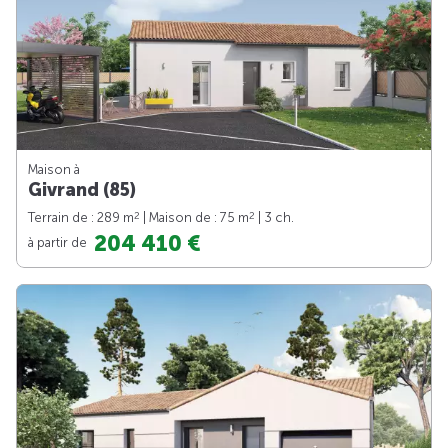
Maison à
Givrand (85)
2
2
Terrain de : 289 m
| Maison de : 75 m
| 3 ch.
204 410 €
à partir de