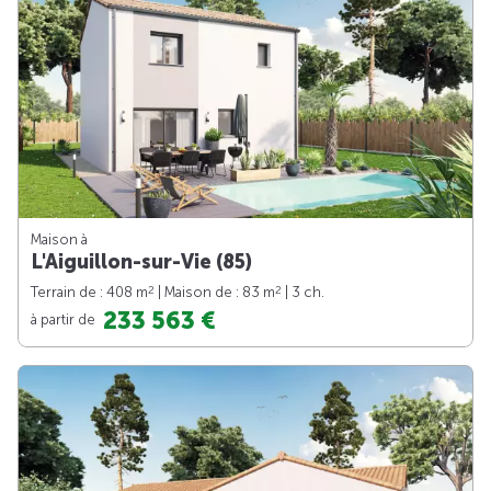
Maison à
L'Aiguillon-sur-Vie (85)
2
2
Terrain de : 408 m
| Maison de : 83 m
| 3 ch.
233 563 €
à partir de