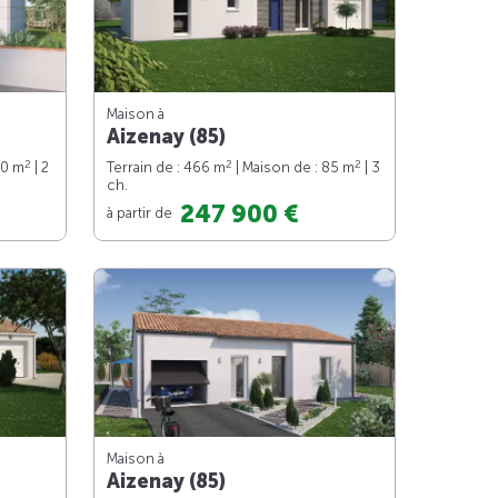
Maison à
Aizenay (85)
2
2
2
70 m
| 2
Terrain de : 466 m
| Maison de : 85 m
| 3
ch.
247 900 €
à partir de
Maison à
Aizenay (85)