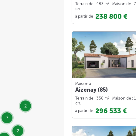
2
Terrain de : 483 m
| Maison de : 
ch.
238 800 €
à partir de
Maison à
Aizenay (85)
2
Terrain de : 358 m
| Maison de : 
ch.
2
296 533 €
à partir de
7
2