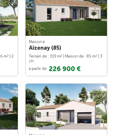
Maison à
Aizenay (85)
2
2
2
66 m
| 2
Terrain de : 319 m
| Maison de : 85 m
| 3
ch.
226 900 €
à partir de