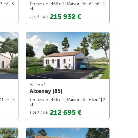
2
2
2
73 m
| 3
Terrain de : 466 m
| Maison de : 62 m
| 2
ch.
215 932 €
à partir de
Maison à
Aizenay (85)
2
2
2
111 m
| 3
Terrain de : 466 m
| Maison de : 66 m
| 2
ch.
212 695 €
à partir de