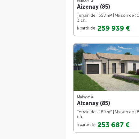
Maison à
Aizenay (85)
2
Terrain de : 358 m
| Maison de : 
3 ch.
259 939 €
à partir de
Maison à
Aizenay (85)
2
Terrain de : 480 m
| Maison de : 
ch.
253 687 €
à partir de