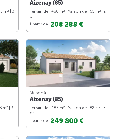
Aizenay (85)
2
2
2
90 m
| 3
Terrain de : 480 m
| Maison de : 65 m
| 2
ch.
208 288 €
à partir de
Maison à
Aizenay (85)
2
2
2
73 m
| 3
Terrain de : 483 m
| Maison de : 82 m
| 3
ch.
249 800 €
à partir de