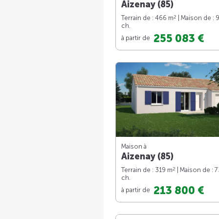
Aizenay (85)
2
Terrain de : 466 m
| Maison de : 
ch.
255 083 €
à partir de
Maison à
Aizenay (85)
2
Terrain de : 319 m
| Maison de : 
ch.
213 800 €
à partir de