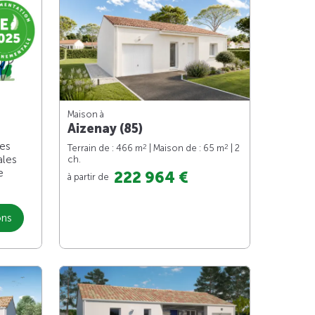
Maison à
Aizenay (85)
les
2
2
Terrain de : 466 m
| Maison de : 65 m
| 2
ales
ch.
e
222 964 €
à partir de
ons