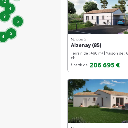
14
4
9
5
3
4
Maison à
Aizenay (85)
2
Terrain de : 480 m
| Maison de : 
ch.
206 695 €
à partir de