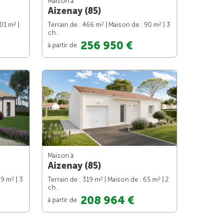
Maison à
Aizenay (85)
2
2
2
101 m
|
Terrain de : 466 m
| Maison de : 90 m
| 3
ch.
256 950 €
à partir de
Maison à
Aizenay (85)
2
2
2
89 m
| 3
Terrain de : 319 m
| Maison de : 65 m
| 2
ch.
208 964 €
à partir de