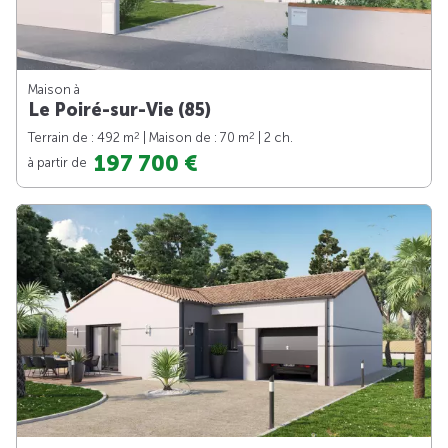
Maison à
Le Poiré-sur-Vie (85)
2
2
Terrain de : 492 m
| Maison de : 70 m
| 2 ch.
197 700 €
à partir de