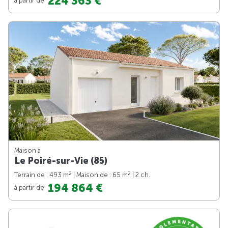
224 363 €
Maison à
Le Poiré-sur-Vie (85)
2
2
Terrain de : 493 m
| Maison de : 65 m
| 2 ch.
194 864 €
à partir de