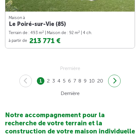
Maison à
Le Poiré-sur-Vie (85)
2
2
Terrain de : 493 m
| Maison de : 92 m
| 4 ch.
213 771 €
à partir de
Première
1
2
3
4
5
6
7
8
9
10
20
Dernière
Notre accompagnement pour la
recherche de votre terrain et la
construction de votre maison individuelle