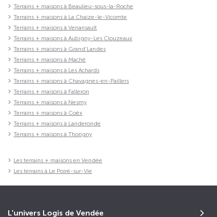
Terrains + maisons à Beaulieu-sous-la-Roche
Terrains + maisons à La Chaize-le-Vicomte
Terrains + maisons à Venansault
Terrains + maisons à Aubigny-Les Clouzeaux
Terrains + maisons à Grand'Landes
Terrains + maisons à Maché
Terrains + maisons à Les Achards
Terrains + maisons à Chavagnes-en-Paillers
Terrains + maisons à Falleron
Terrains + maisons à Nesmy
Terrains + maisons à Coëx
Terrains + maisons à Landeronde
Terrains + maisons à Thorigny
Les terrains + maisons en Vendée
Les terrains à Le Poiré-sur-Vie
L'univers Logis de Vendée