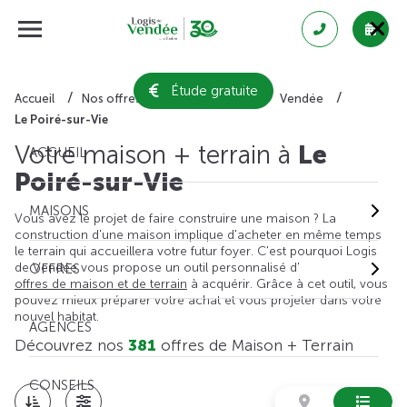
Étude gratuite
Accueil
Nos offres de maison + terrain
Vendée
Le Poiré-sur-Vie
Votre maison + terrain à
Le
ACCUEIL
Poiré-sur-Vie
MAISONS
Vous avez le projet de faire construire une maison ? La
construction d'une maison implique d'acheter en même temps
le terrain qui accueillera votre futur foyer. C'est pourquoi Logis
de Vendée vous propose un outil personnalisé d'
OFFRES
offres de maison et de terrain
à acquérir. Grâce à cet outil, vous
pouvez mieux préparer votre achat et vous projeter dans votre
nouvel habitat.
AGENCES
Découvrez nos
381
offres de Maison + Terrain
CONSEILS