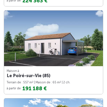
224 363 €
à partir de
Maison à
Le Poiré-sur-Vie (85)
2
2
Terrain de : 557 m
| Maison de : 65 m
| 2 ch.
191 188 €
à partir de