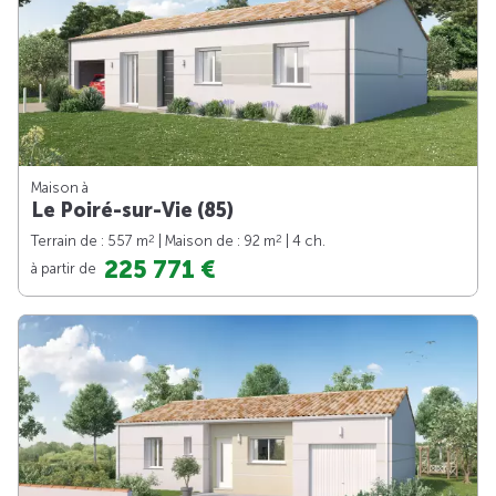
Maison à
Le Poiré-sur-Vie (85)
2
2
Terrain de : 557 m
| Maison de : 92 m
| 4 ch.
225 771 €
à partir de