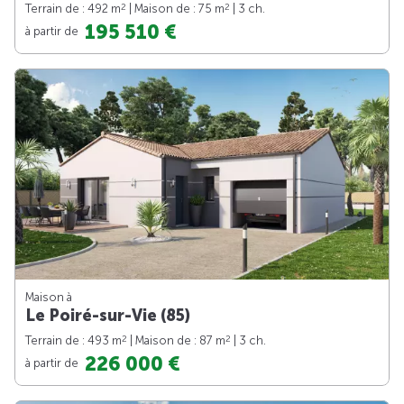
2
2
Terrain de : 492 m
| Maison de : 75 m
| 3 ch.
195 510 €
à partir de
Maison à
Le Poiré-sur-Vie (85)
2
2
Terrain de : 493 m
| Maison de : 87 m
| 3 ch.
226 000 €
à partir de