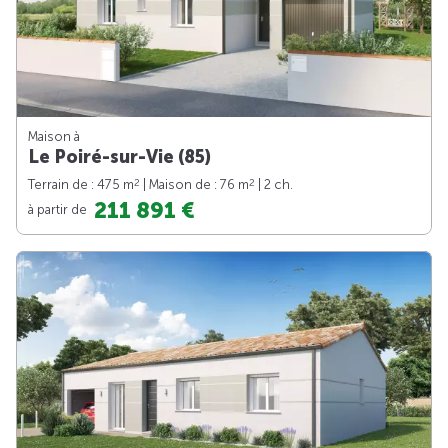
Maison à
Le Poiré-sur-Vie (85)
2
2
Terrain de : 475 m
| Maison de : 76 m
| 2 ch.
211 891 €
à partir de