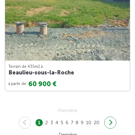
Terrain de 435m
2
à
Beaulieu-sous-la-Roche
60 900 €
à partir de
Première
1
2
3
4
5
6
7
8
9
10
20
Dernière