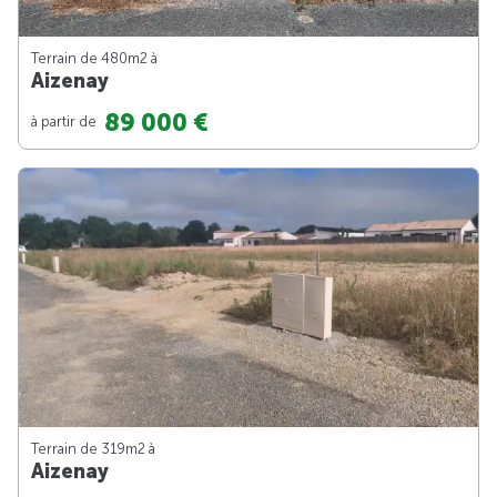
Terrain de 480m
2
à
Aizenay
89 000 €
à partir de
Terrain de 319m
2
à
Aizenay