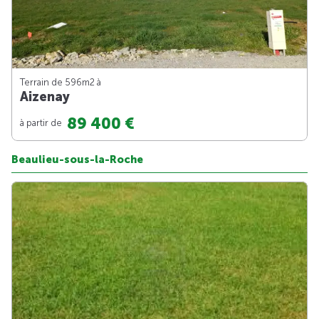
Terrain de 596m
2
à
Aizenay
89 400 €
à partir de
Beaulieu-sous-la-Roche