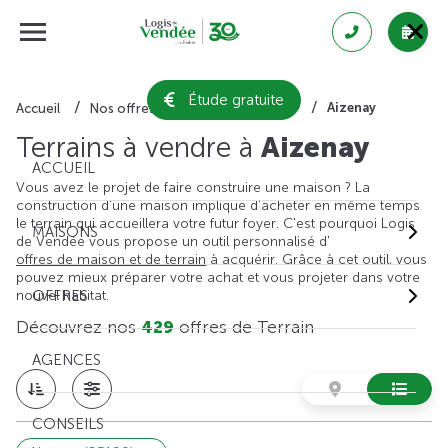
Étude gratuite
Aizenay
Accueil
Nos offres de terrain
Vendée
Terrains à vendre à
Aizenay
ACCUEIL
Vous avez le projet de faire construire une maison ? La
construction d'une maison implique d'acheter en même temps
le terrain qui accueillera votre futur foyer. C'est pourquoi Logis
MAISONS
de Vendée vous propose un outil personnalisé d'
offres de maison et de terrain
à acquérir. Grâce à cet outil, vous
pouvez mieux préparer votre achat et vous projeter dans votre
nouvel habitat.
OFFRES
Découvrez nos
429
offres de Terrain
AGENCES
CONSEILS