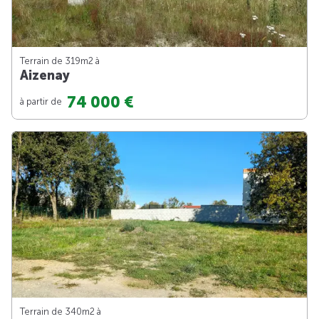
Terrain de 319m
2
à
Aizenay
74 000 €
à partir de
Terrain de 340m
2
à