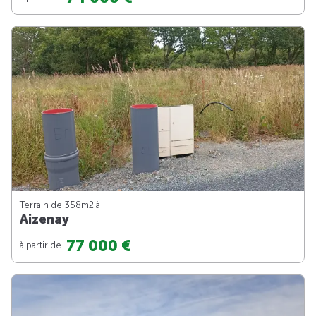
Terrain de 358m
2
à
Aizenay
77 000 €
à partir de