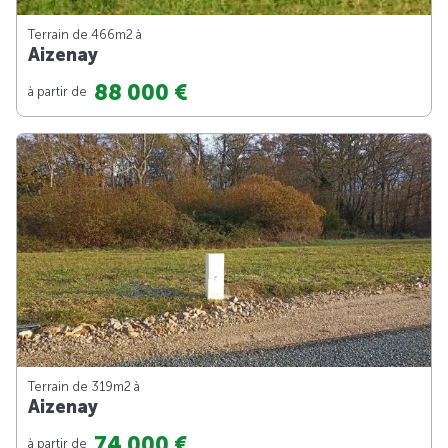
Terrain de 466m
2
à
Aizenay
88 000 €
à partir de
Terrain de 319m
2
à
Aizenay
74 000 €
à partir de