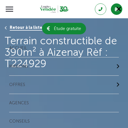
Retour à la liste des résultats
Étude gratuite
Terrain constructible de
ACCUEIL
390m² à Aizenay Rèf :
T224929
MAISONS
OFFRES
AGENCES
CONSEILS