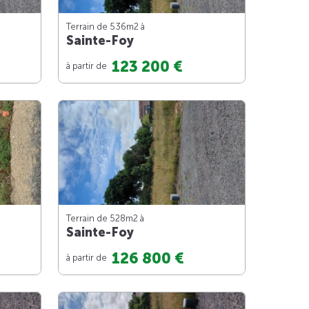
Terrain de 536m
2
à
Sainte-Foy
123 200 €
à partir de
Terrain de 528m
2
à
Sainte-Foy
126 800 €
à partir de