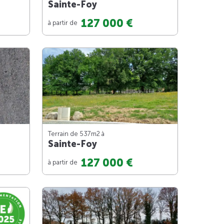
Sainte-Foy
127 000 €
à partir de
Terrain de 537m
2
à
Sainte-Foy
127 000 €
à partir de