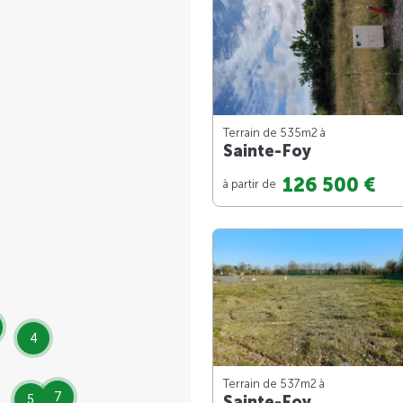
Terrain de 535m
2
à
Sainte-Foy
126 500 €
à partir de
4
Terrain de 537m
2
à
7
Sainte-Foy
5