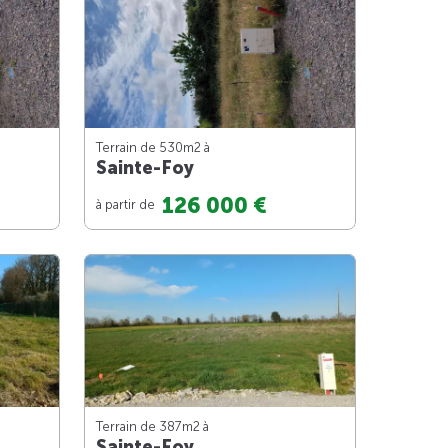
Terrain de 530m
2
à
Sainte-Foy
126 000 €
à partir de
Terrain de 387m
2
à
Sainte-Foy