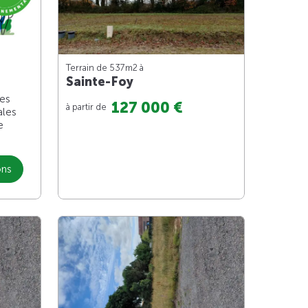
Terrain de 537m
2
à
Sainte-Foy
les
127 000 €
à partir de
ales
e
ons