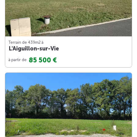
Terrain de 439m
2
à
L'Aiguillon-sur-Vie
85 500 €
à partir de