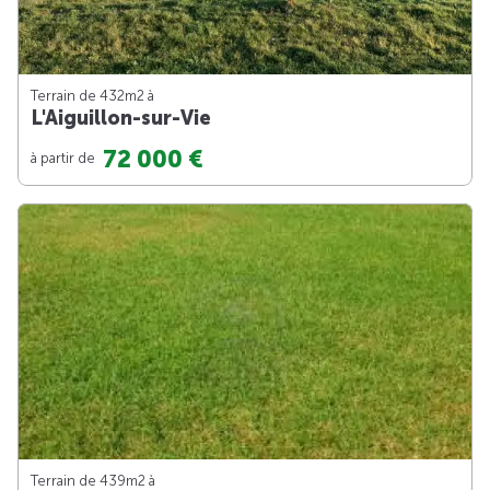
Terrain de 432m
2
à
L'Aiguillon-sur-Vie
72 000 €
à partir de
Terrain de 439m
2
à