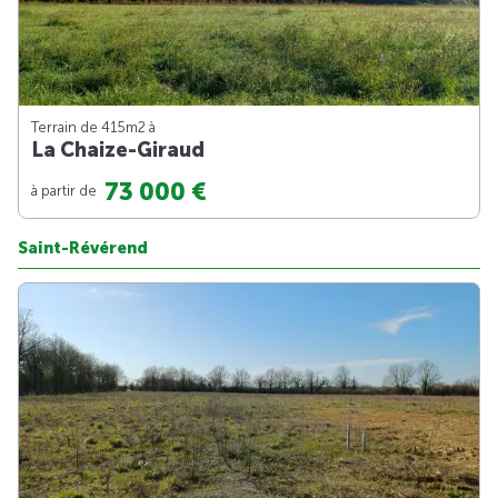
Terrain de 415m
2
à
La Chaize-Giraud
73 000 €
à partir de
Saint-Révérend