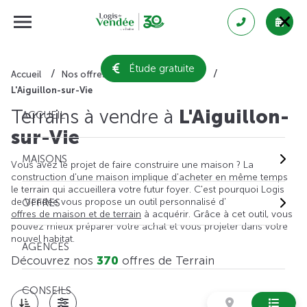
Étude gratuite
Accueil
Nos offres de terrain
Vendée
L'Aiguillon-sur-Vie
Terrains à vendre à
L'Aiguillon-
ACCUEIL
sur-Vie
MAISONS
Vous avez le projet de faire construire une maison ? La
construction d'une maison implique d'acheter en même temps
le terrain qui accueillera votre futur foyer. C'est pourquoi Logis
de Vendée vous propose un outil personnalisé d'
OFFRES
offres de maison et de terrain
à acquérir. Grâce à cet outil, vous
pouvez mieux préparer votre achat et vous projeter dans votre
nouvel habitat.
AGENCES
Découvrez nos
370
offres de Terrain
CONSEILS