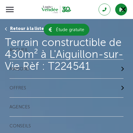
Retour à la liste des résultats
Étude gratuite
Terrain constructible de
ACCUEIL
430m² à L'Aiguillon-sur-
Vie Rèf : T224541
MAISONS
OFFRES
AGENCES
CONSEILS