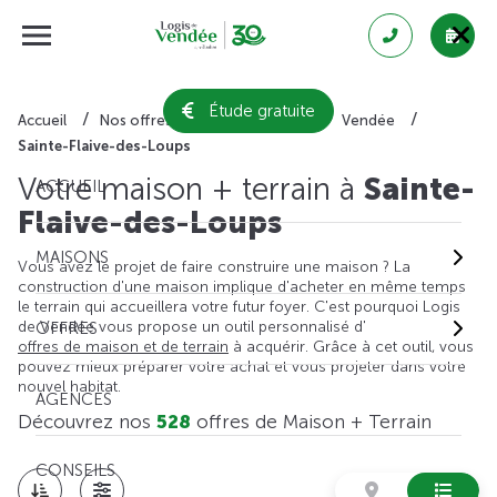
Étude gratuite
Accueil
Nos offres de maison + terrain
Vendée
Sainte-Flaive-des-Loups
Votre maison + terrain à
Sainte-
ACCUEIL
Flaive-des-Loups
MAISONS
Vous avez le projet de faire construire une maison ? La
construction d'une maison implique d'acheter en même temps
le terrain qui accueillera votre futur foyer. C'est pourquoi Logis
de Vendée vous propose un outil personnalisé d'
OFFRES
offres de maison et de terrain
à acquérir. Grâce à cet outil, vous
pouvez mieux préparer votre achat et vous projeter dans votre
nouvel habitat.
AGENCES
Découvrez nos
528
offres de Maison + Terrain
CONSEILS