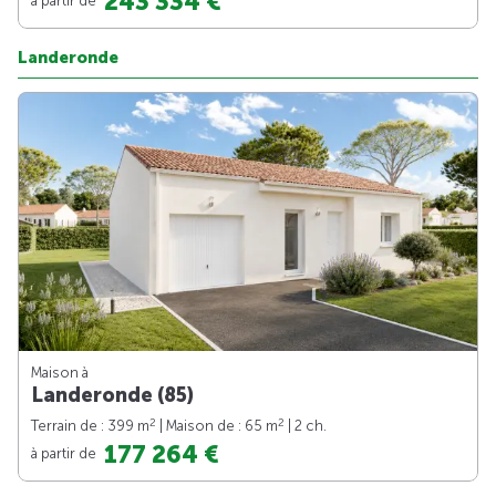
243 334 €
Landeronde
Maison à
Landeronde (85)
2
2
Terrain de : 399 m
| Maison de : 65 m
| 2 ch.
177 264 €
à partir de