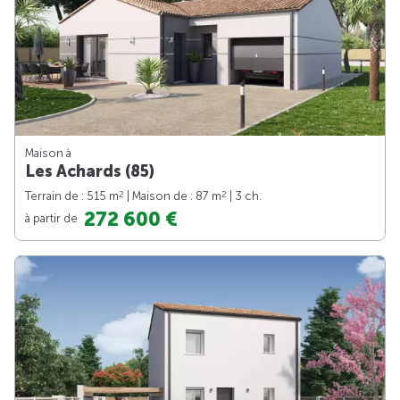
Maison à
Les Achards (85)
2
2
Terrain de : 515 m
| Maison de : 87 m
| 3 ch.
272 600 €
à partir de