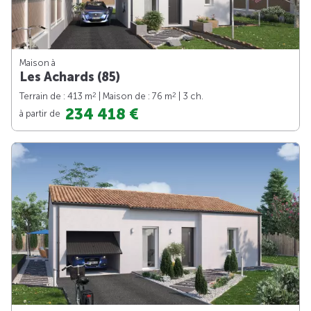
Maison à
Les Achards (85)
2
2
Terrain de : 413 m
| Maison de : 76 m
| 3 ch.
234 418 €
à partir de