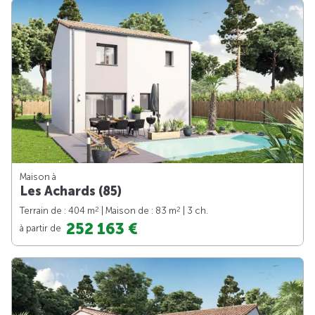
Maison à
Les Achards (85)
2
2
Terrain de : 404 m
| Maison de : 83 m
| 3 ch.
252 163 €
à partir de