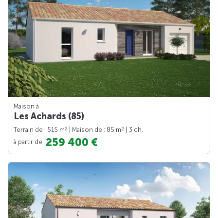
Maison à
Les Achards (85)
2
2
Terrain de : 515 m
| Maison de : 85 m
| 3 ch.
259 400 €
à partir de