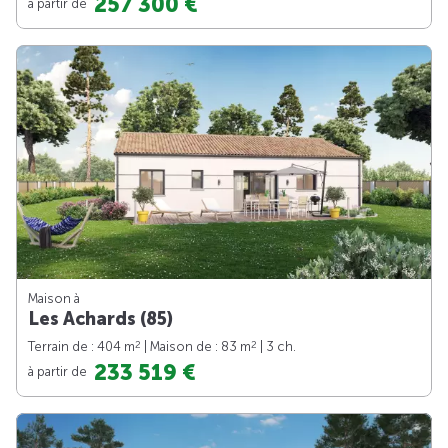
257 300 €
à partir de
Maison à
Les Achards (85)
2
2
Terrain de : 404 m
| Maison de : 83 m
| 3 ch.
233 519 €
à partir de