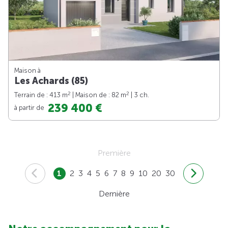
Maison à
Les Achards (85)
2
2
Terrain de : 413 m
| Maison de : 82 m
| 3 ch.
239 400 €
à partir de
Première
1
2
3
4
5
6
7
8
9
10
20
30
Dernière