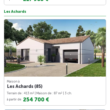
Les Achards
Maison à
Les Achards (85)
2
2
Terrain de : 413 m
| Maison de : 87 m
| 3 ch.
254 700 €
à partir de