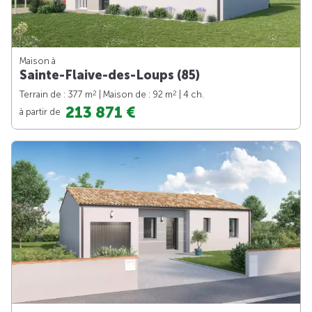
Maison à
Sainte-Flaive-des-Loups (85)
2
2
Terrain de : 377 m
| Maison de : 92 m
| 4 ch.
213 871 €
à partir de