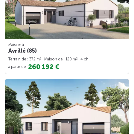
Maison à
Avrillé (85)
2
2
Terrain de : 372 m
| Maison de : 120 m
| 4 ch.
260 192 €
à partir de