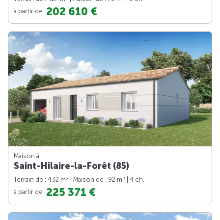
202 610 €
à partir de
Maison à
Saint-Hilaire-la-Forêt (85)
2
2
Terrain de : 432 m
| Maison de : 92 m
| 4 ch.
225 371 €
à partir de