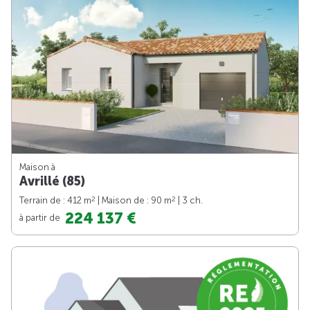
Maison à
Avrillé (85)
2
2
Terrain de : 412 m
| Maison de : 90 m
| 3 ch.
224 137 €
à partir de