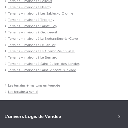
Terrains + maisons à Poiroux
Terrains + maisons à Nesmy
Terrains + maisons à Les Sables-d'Olonne
Terrains + maisons à Thorigny
Terrains + maisons à Sainte-Foy
Terrains + maisons à Grosbreuil
Terrains + maisons à La Bretonnière-la-Claye
Terrains + maisons à Le Tablier
Terrains + maisons à Le Champ-Saint-Père
Terrains + maisons à Le Bernard
Terrains + maisons à Saint-Julien-des-Landes
Terrains + maisons à Saint-Vincent-sur-Jard
Les terrains + maisons en Vendée
Les terrains à Avrillé
L'univers Logis de Vendée