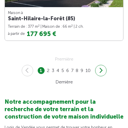
Maison à
Saint-Hilaire-la-Forêt (85)
2
2
Terrain de : 377 m
| Maison de : 66 m
| 2 ch.
177 695 €
à partir de
Première
1
2
3
4
5
6
7
8
9
10
Dernière
Notre accompagnement pour la
recherche de votre terrain et la
construction de votre maison individuelle
Logis de Vendée vous permet de trouver votre bonheur en