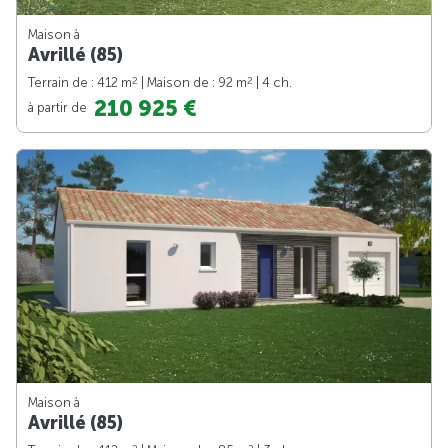
Maison à
Avrillé (85)
2
2
Terrain de : 412 m
| Maison de : 92 m
| 4 ch.
210 925 €
à partir de
Maison à
Avrillé (85)