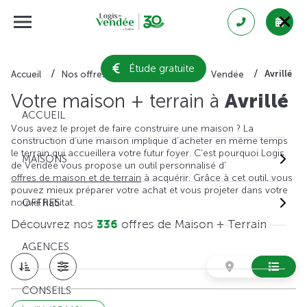
Étude gratuite
Avrillé
Accueil
Nos offres de maison + terrain
Vendée
Votre maison + terrain à
Avrillé
ACCUEIL
Vous avez le projet de faire construire une maison ? La
construction d'une maison implique d'acheter en même temps
le terrain qui accueillera votre futur foyer. C'est pourquoi Logis
MAISONS
de Vendée vous propose un outil personnalisé d'
offres de maison et de terrain
à acquérir. Grâce à cet outil, vous
pouvez mieux préparer votre achat et vous projeter dans votre
nouvel habitat.
OFFRES
Découvrez nos
336
offres de Maison + Terrain
AGENCES
CONSEILS