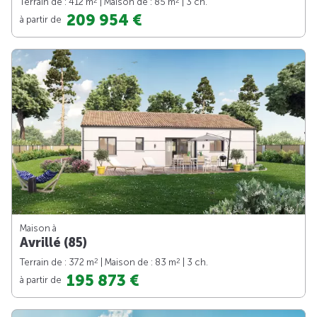
2
2
Terrain de : 412 m
| Maison de : 85 m
| 3 ch.
209 954 €
à partir de
Maison à
Avrillé (85)
2
2
Terrain de : 372 m
| Maison de : 83 m
| 3 ch.
195 873 €
à partir de