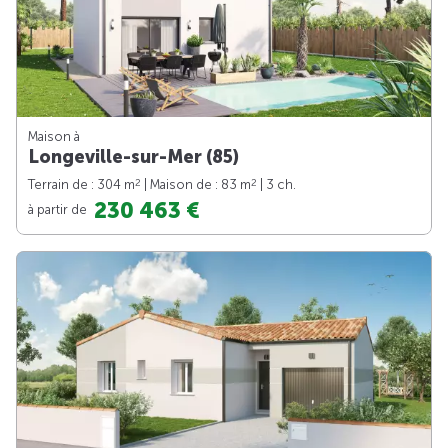
Maison à
Longeville-sur-Mer (85)
2
2
Terrain de : 304 m
| Maison de : 83 m
| 3 ch.
230 463 €
à partir de