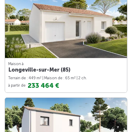
Maison à
Longeville-sur-Mer (85)
2
2
Terrain de : 449 m
| Maison de : 65 m
| 2 ch.
233 464 €
à partir de