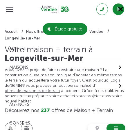
Étude gratuite
Accueil
Nos offres de maison + terrain
Vendée
Longeville-sur-Mer
Votre maison + terrain à
ACCUEIL
Longeville-sur-Mer
MAISONS
Vous avez le projet de faire construire une maison ? La
construction d'une maison implique d'acheter en même temps
le terrain qui accueillera votre futur foyer. C'est pourquoi Logis
de Vendée vous propose un outil personnalisé d'
OFFRES
offres de maison et de terrain
à acquérir. Grâce à cet outil, vous
pouvez mieux préparer votre achat et vous projeter dans votre
nouvel habitat.
AGENCES
Découvrez nos
237
offres de Maison + Terrain
CONSEILS