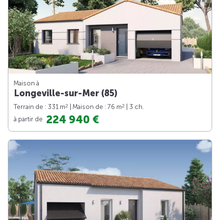
Maison à
Longeville-sur-Mer (85)
2
2
Terrain de : 331 m
| Maison de : 76 m
| 3 ch.
224 940 €
à partir de