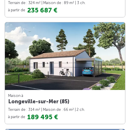
2
2
Terrain de : 324 m
| Maison de : 89 m
| 3 ch.
235 687 €
à partir de
Maison à
Longeville-sur-Mer (85)
2
2
Terrain de : 314 m
| Maison de : 66 m
| 2 ch.
189 495 €
à partir de