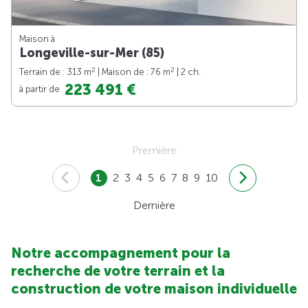
Maison à
Longeville-sur-Mer (85)
2
2
Terrain de : 313 m
| Maison de : 76 m
| 2 ch.
223 491 €
à partir de
Première
1
2
3
4
5
6
7
8
9
10
Dernière
Notre accompagnement pour la
recherche de votre terrain et la
construction de votre maison individuelle