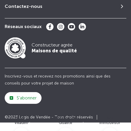
Contactez-nous
Réseaux sociaux
Constructeur agrée
Maisons de qualité
Inscrivez-vous et recevez nos promotions ainsi que des
conseils pour votre projet de maison
S'abonner
©2023 Logis de Vendée - Tous droits réservés
Club
Maisons de
Avis
Villadim
Qualité
Immodvisor
Plan du site
Paramètres des cookies