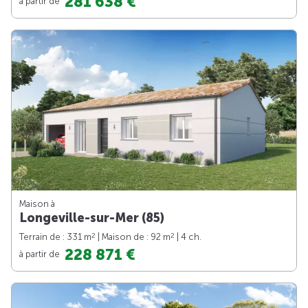
281 638 €
à partir de
Maison à
Longeville-sur-Mer (85)
2
2
Terrain de : 331 m
| Maison de : 92 m
| 4 ch.
228 871 €
à partir de