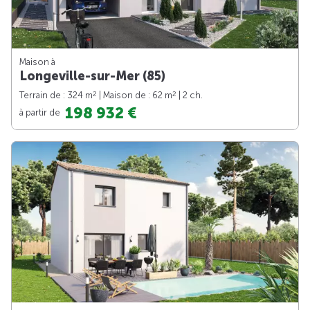
Maison à
Longeville-sur-Mer (85)
2
2
Terrain de : 324 m
| Maison de : 62 m
| 2 ch.
198 932 €
à partir de