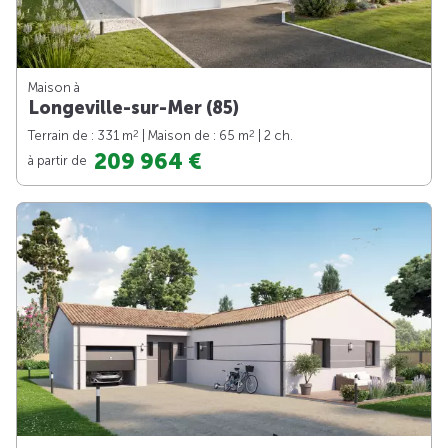
Maison à
Longeville-sur-Mer (85)
2
2
Terrain de : 331 m
| Maison de : 65 m
| 2 ch.
209 964 €
à partir de