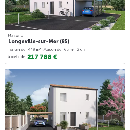
Maison à
Longeville-sur-Mer (85)
2
2
Terrain de : 449 m
| Maison de : 65 m
| 2 ch.
217 788 €
à partir de