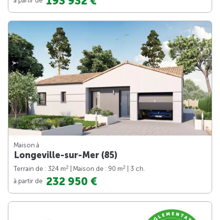
193 932 €
Maison à
Longeville-sur-Mer (85)
2
2
Terrain de : 324 m
| Maison de : 90 m
| 3 ch.
232 950 €
à partir de