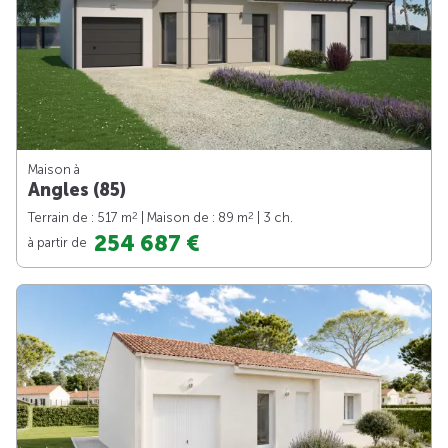
Maison à
Angles (85)
2
2
Terrain de : 517 m
| Maison de : 89 m
| 3 ch.
254 687 €
à partir de