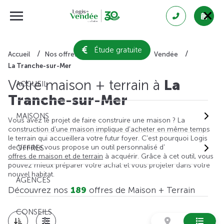
Étude gratuite
Accueil
Nos offres de maison + terrain
Vendée
La Tranche-sur-Mer
Votre maison + terrain à
La
ACCUEIL
Tranche-sur-Mer
MAISONS
Vous avez le projet de faire construire une maison ? La
construction d'une maison implique d'acheter en même temps
le terrain qui accueillera votre futur foyer. C'est pourquoi Logis
de Vendée vous propose un outil personnalisé d'
OFFRES
offres de maison et de terrain
à acquérir. Grâce à cet outil, vous
pouvez mieux préparer votre achat et vous projeter dans votre
nouvel habitat.
AGENCES
Découvrez nos
189
offres de Maison + Terrain
CONSEILS