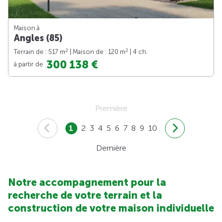
Maison à
Angles (85)
2
2
Terrain de : 517 m
| Maison de : 120 m
| 4 ch.
300 138 €
à partir de
Première
1
2
3
4
5
6
7
8
9
10
Dernière
Notre accompagnement pour la
recherche de votre terrain et la
construction de votre maison individuelle