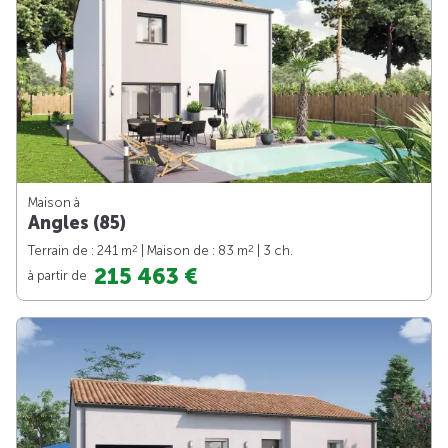
Maison à
Angles (85)
2
2
Terrain de : 241 m
| Maison de : 83 m
| 3 ch.
215 463 €
à partir de