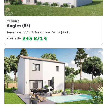
Maison à
Angles (85)
2
2
Terrain de : 517 m
| Maison de : 92 m
| 4 ch.
243 871 €
à partir de