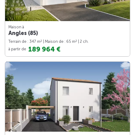
Maison à
Angles (85)
2
2
Terrain de : 347 m
| Maison de : 65 m
| 2 ch.
189 964 €
à partir de