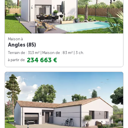
Maison à
Angles (85)
2
2
Terrain de : 313 m
| Maison de : 83 m
| 3 ch.
234 663 €
à partir de