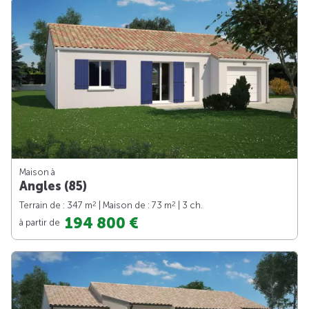
Maison à
Angles (85)
2
2
Terrain de : 347 m
| Maison de : 73 m
| 3 ch.
194 800 €
à partir de