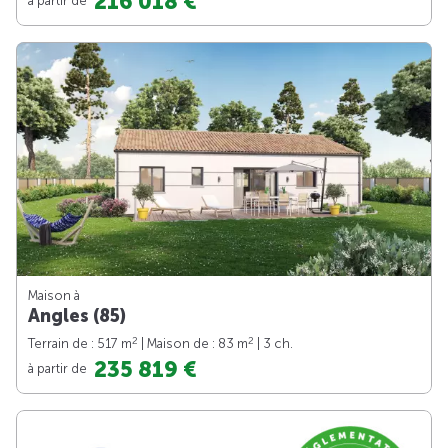
216 018 €
Maison à
Angles (85)
2
2
Terrain de : 517 m
| Maison de : 83 m
| 3 ch.
235 819 €
à partir de