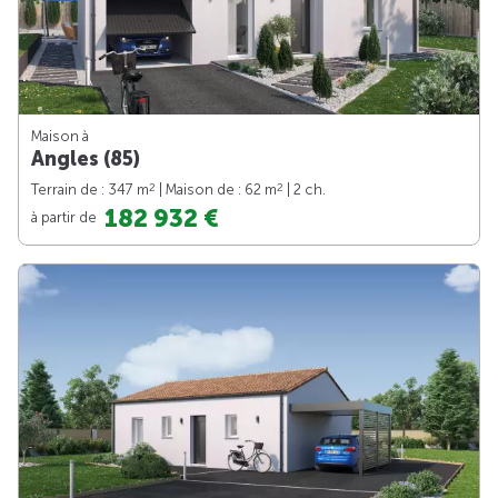
Maison à
Angles (85)
2
2
Terrain de : 347 m
| Maison de : 62 m
| 2 ch.
182 932 €
à partir de