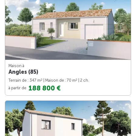
Maison à
Angles (85)
2
2
Terrain de : 347 m
| Maison de : 70 m
| 2 ch.
188 800 €
à partir de