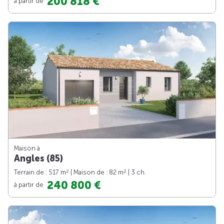
200 818 €
à partir de
Maison à
Angles (85)
2
2
Terrain de : 517 m
| Maison de : 82 m
| 3 ch.
240 800 €
à partir de