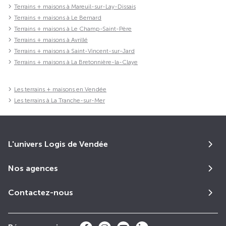
Terrains + maisons à Mareuil-sur-Lay-Dissais
Terrains + maisons à Le Bernard
Terrains + maisons à Le Champ-Saint-Père
Terrains + maisons à Avrillé
Terrains + maisons à Saint-Vincent-sur-Jard
Terrains + maisons à La Bretonnière-la-Claye
Les terrains + maisons en Vendée
Les terrains à La Tranche-sur-Mer
L'univers Logis de Vendée
Nos agences
Contactez-nous