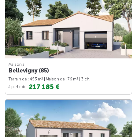
Maison à
Bellevigny (85)
2
2
Terrain de : 453 m
| Maison de : 76 m
| 3 ch.
217 185 €
à partir de