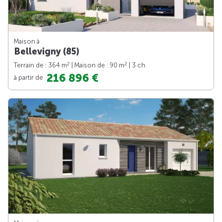
Maison à
Bellevigny (85)
2
2
Terrain de : 364 m
| Maison de : 90 m
| 3 ch.
216 896 €
à partir de