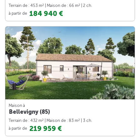
2
2
Terrain de : 453 m
| Maison de : 66 m
| 2 ch.
184 940 €
à partir de
Maison à
Bellevigny (85)
2
2
Terrain de : 432 m
| Maison de : 83 m
| 3 ch.
219 959 €
à partir de