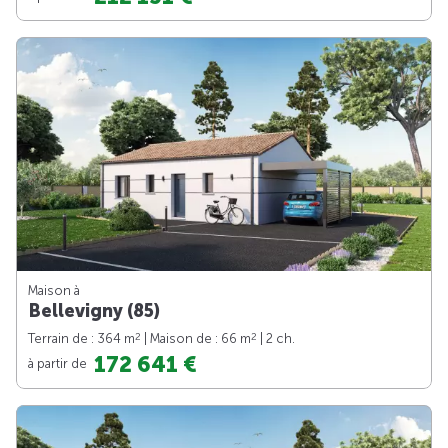
Maison à
Bellevigny (85)
2
2
Terrain de : 364 m
| Maison de : 66 m
| 2 ch.
172 641 €
à partir de