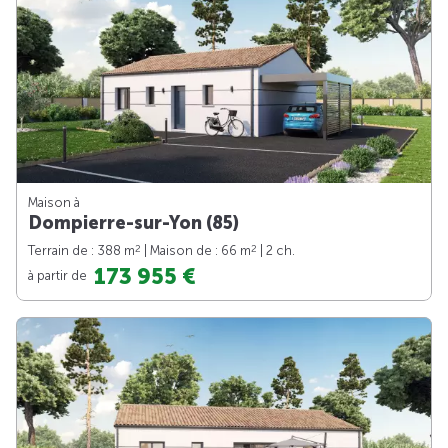
Maison à
Dompierre-sur-Yon (85)
2
2
Terrain de : 388 m
| Maison de : 66 m
| 2 ch.
173 955 €
à partir de