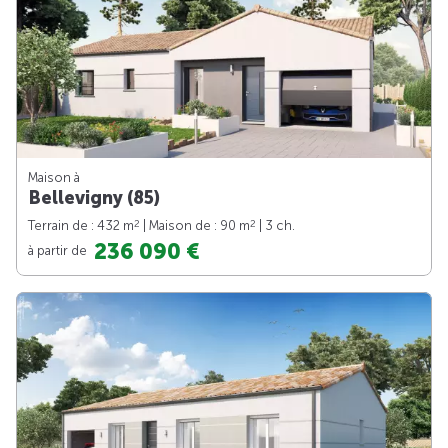
Maison à
Bellevigny (85)
2
2
Terrain de : 432 m
| Maison de : 90 m
| 3 ch.
236 090 €
à partir de