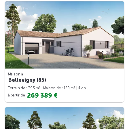
Maison à
Bellevigny (85)
2
2
Terrain de : 393 m
| Maison de : 120 m
| 4 ch.
269 389 €
à partir de