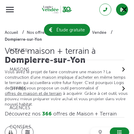
Étude gratuite
Accueil
Nos offres de maison + terrain
Vendée
Dompierre-sur-Yon
Votre maison + terrain à
ACCUEIL
Dompierre-sur-Yon
MAISONS
Vous avez le projet de faire construire une maison ? La
construction d'une maison implique d'acheter en même temps
le terrain qui accueillera votre futur foyer. C'est pourquoi Logis
de Vendée vous propose un outil personnalisé d'
OFFRES
offres de maison et de terrain
à acquérir. Grâce à cet outil, vous
pouvez mieux préparer votre achat et vous projeter dans votre
nouvel habitat.
AGENCES
Découvrez nos
366
offres de Maison + Terrain
CONSEILS