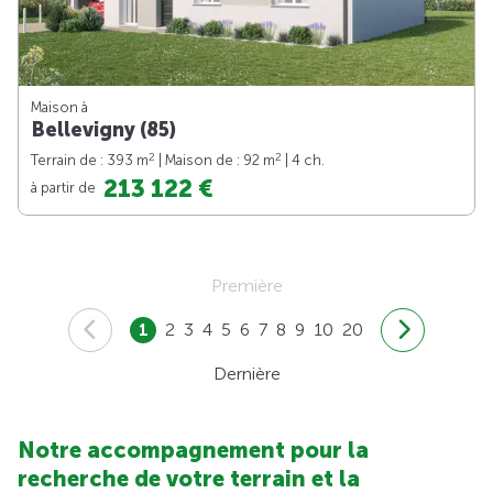
Maison à
Bellevigny (85)
2
2
Terrain de : 393 m
| Maison de : 92 m
| 4 ch.
213 122 €
à partir de
Première
1
2
3
4
5
6
7
8
9
10
20
Dernière
Notre accompagnement pour la
recherche de votre terrain et la