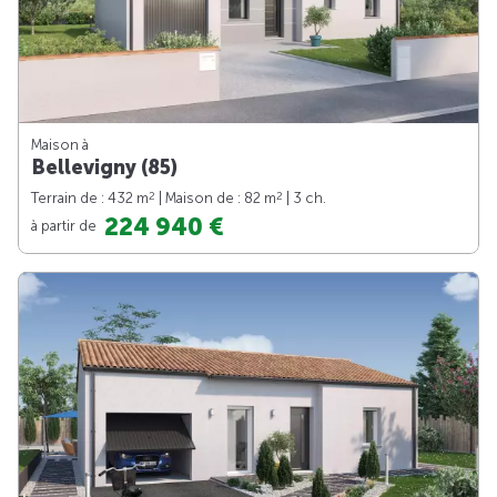
Maison à
Bellevigny (85)
2
2
Terrain de : 432 m
| Maison de : 82 m
| 3 ch.
224 940 €
à partir de