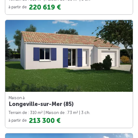
220 619 €
à partir de
Maison à
Longeville-sur-Mer (85)
2
2
Terrain de : 310 m
| Maison de : 73 m
| 3 ch.
213 300 €
à partir de