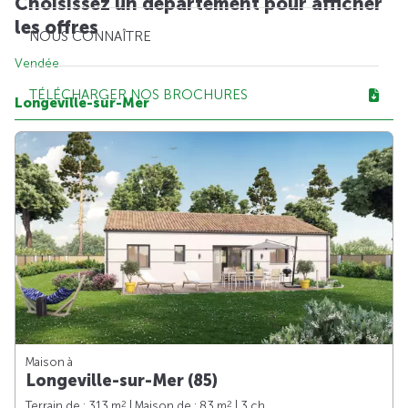
Choisissez un département pour afficher
les offres
NOUS CONNAÎTRE
Vendée
TÉLÉCHARGER NOS BROCHURES
Longeville-sur-Mer
Maison à
Longeville-sur-Mer (85)
2
2
Terrain de : 313 m
| Maison de : 83 m
| 3 ch.