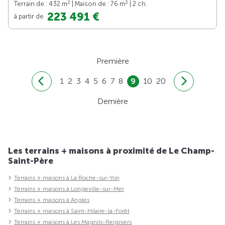
2
2
Terrain de : 432 m
| Maison de : 76 m
| 2 ch.
223 491 €
à partir de
Première
1
2
3
4
5
6
7
8
9
10
20
Dernière
Les terrains + maisons à proximité de Le Champ-
Saint-Père
Terrains + maisons à La Roche-sur-Yon
Terrains + maisons à Longeville-sur-Mer
Terrains + maisons à Angles
Terrains + maisons à Saint-Hilaire-la-Forêt
Terrains + maisons à Les Magnils-Reigniers