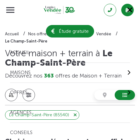
Étude gratuite
Accueil
Nos offres de maison + terrain
Vendée
Le Champ-Saint-Père
Votre maison + terrain à
Le
ACCUEIL
Champ-Saint-Père
MAISONS
Découvrez nos
363
offres de Maison + Terrain
OFFRES
AGENCES
Le Champ-Saint-Père (85540)
CONSEILS