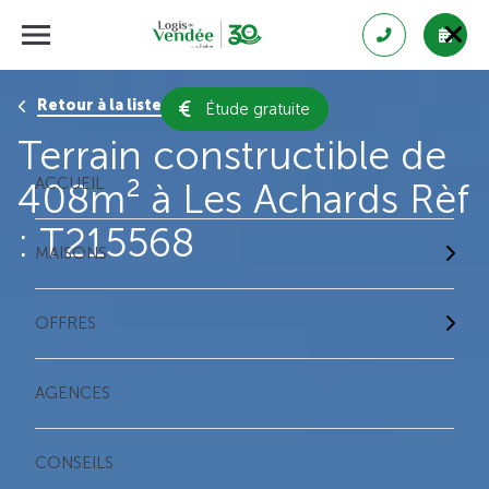
Retour à la liste des résultats
Étude gratuite
Terrain constructible de
ACCUEIL
408m² à Les Achards Rèf
: T215568
MAISONS
OFFRES
AGENCES
CONSEILS