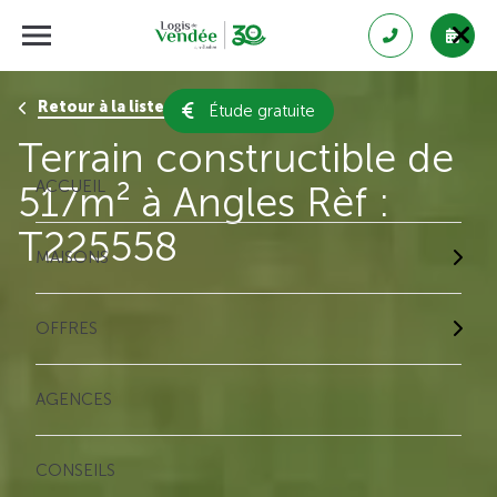
Retour à la liste des résultats
Étude gratuite
Terrain constructible de
ACCUEIL
517m² à Angles Rèf :
T225558
MAISONS
OFFRES
AGENCES
CONSEILS