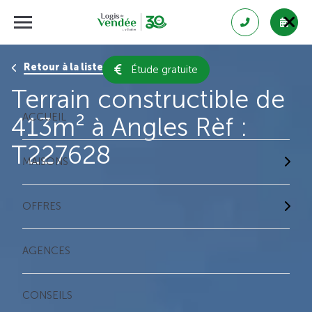
Retour à la liste des résultats
Étude gratuite
Terrain constructible de
ACCUEIL
413m² à Angles Rèf :
T227628
MAISONS
OFFRES
AGENCES
CONSEILS