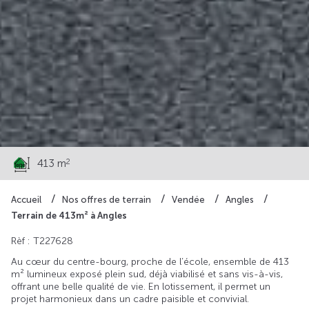
70 200 €
2
413 m
Accueil
Nos offres de terrain
Vendée
Angles
Terrain de 413m² à Angles
Rèf : T227628
Au cœur du centre-bourg, proche de l’école, ensemble de 413
m² lumineux exposé plein sud, déjà viabilisé et sans vis-à-vis,
offrant une belle qualité de vie. En lotissement, il permet un
projet harmonieux dans un cadre paisible et convivial.