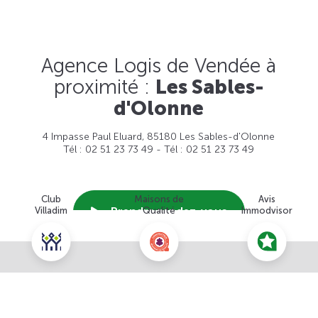
Agence Logis de Vendée à
proximité :
Les Sables-
d'Olonne
4 Impasse Paul Eluard, 85180 Les Sables-d'Olonne
Tél : 02 51 23 73 49 - Tél : 02 51 23 73 49
Club
Maisons de
Avis
Prendre rendez-vous
Villadim
Qualité
Immodvisor
Nous contacter pour ce terrain
Voir cette agence
NOUS CONTACTER
POUR CETTE OFFRE