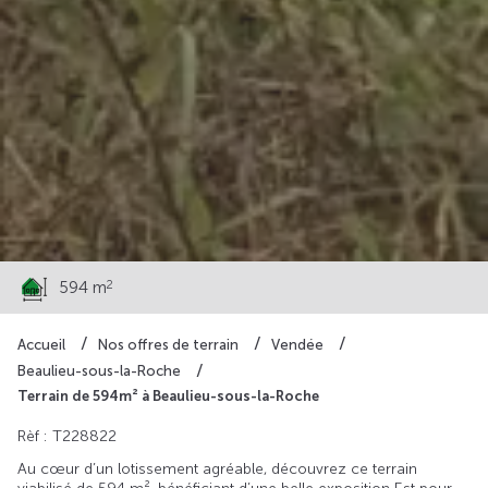
76 700 €
2
594 m
Accueil
Nos offres de terrain
Vendée
Beaulieu-sous-la-Roche
Terrain de 594m² à Beaulieu-sous-la-Roche
Rèf : T228822
Au cœur d’un lotissement agréable, découvrez ce terrain