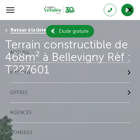
Retour à la liste des résultats
Étude gratuite
Terrain constructible de
ACCUEIL
468m² à Bellevigny Rèf :
T227601
MAISONS
OFFRES
AGENCES
CONSEILS