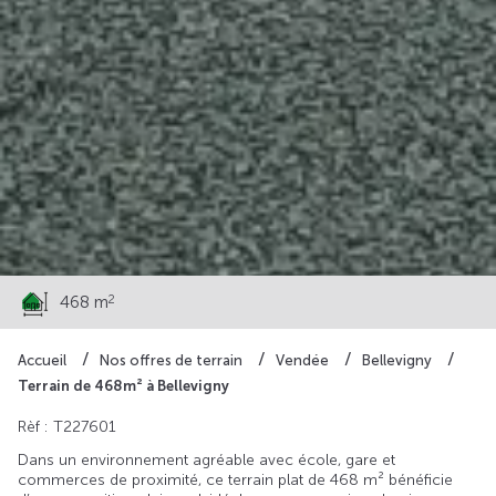
78 703 €
2
468 m
Accueil
Nos offres de terrain
Vendée
Bellevigny
Terrain de 468m² à Bellevigny
Rèf : T227601
Dans un environnement agréable avec école, gare et
commerces de proximité, ce terrain plat de 468 m² bénéficie