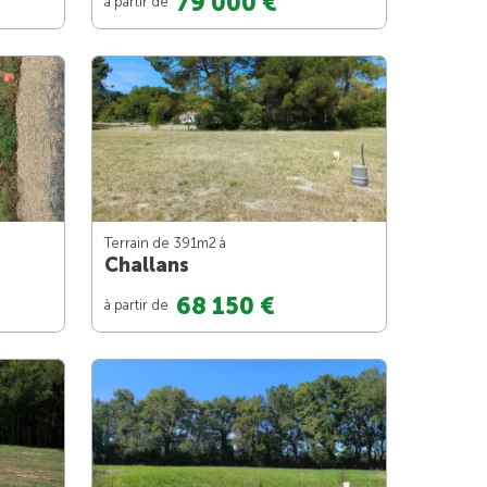
79 000 €
à partir de
Terrain de 391m
2
à
Challans
68 150 €
à partir de