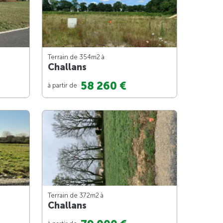
Terrain de 354m
2
à
Challans
58 260 €
à partir de
Terrain de 372m
2
à
Challans