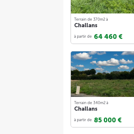
Terrain de 370m
2
à
Challans
64 460 €
à partir de
Terrain de 340m
2
à
Challans
85 000 €
à partir de