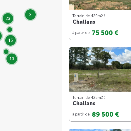
3
Terrain de 429m
2
à
23
Challans
75 500 €
à partir de
15
10
Terrain de 425m
2
à
Challans
89 500 €
à partir de