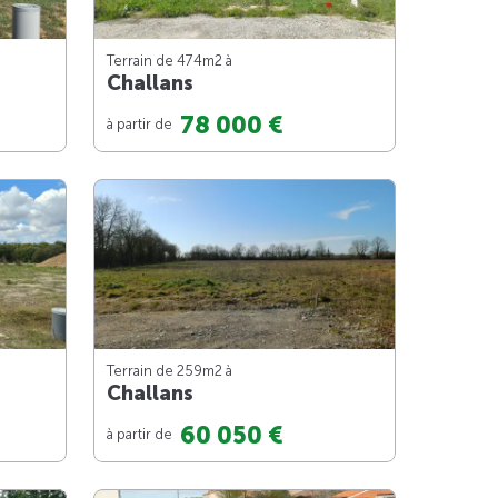
Terrain de 474m
2
à
Challans
78 000 €
à partir de
Terrain de 259m
2
à
Challans
60 050 €
à partir de