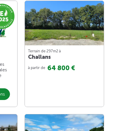
Terrain de 297m
2
à
Challans
les
64 800 €
à partir de
ales
e
ons