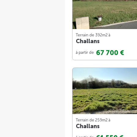
Terrain de 392m
2
à
Challans
67 700 €
à partir de
Terrain de 259m
2
à
Challans