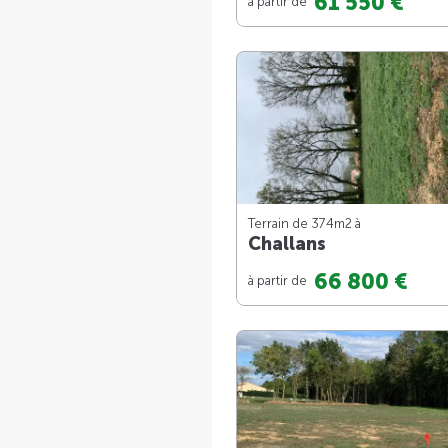
61 550 €
à partir de
Terrain de 374m
2
à
Challans
66 800 €
à partir de