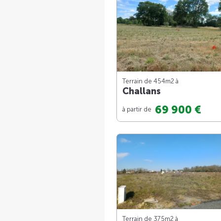
Terrain de 454m
2
à
Challans
69 900 €
à partir de
Terrain de 375m
2
à