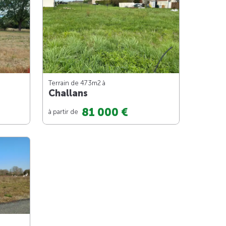
Terrain de 473m
2
à
Challans
81 000 €
à partir de