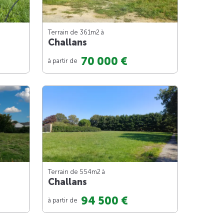
Terrain de 361m
2
à
Challans
70 000 €
à partir de
Terrain de 554m
2
à
Challans
94 500 €
à partir de