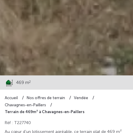
50 728 €
2
469 m
Accueil
Nos offres de terrain
Vendée
Chavagnes-en-Paillers
Terrain de 469m² à Chavagnes-en-Paillers
Rèf : T227740
Au cœur d’un lotissement agréable, ce terrain plat de 469 m²