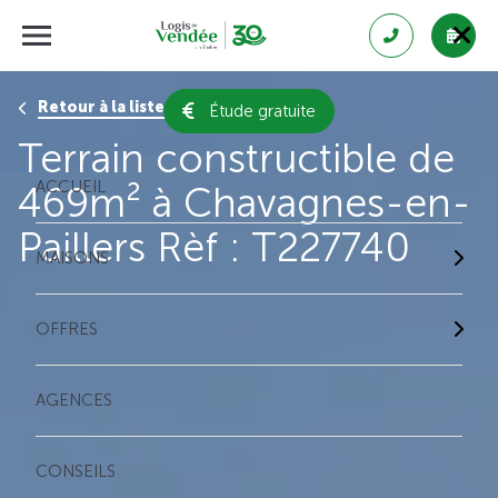
Retour à la liste des résultats
Étude gratuite
Terrain constructible de
ACCUEIL
469m² à Chavagnes-en-
Paillers Rèf : T227740
MAISONS
OFFRES
AGENCES
CONSEILS