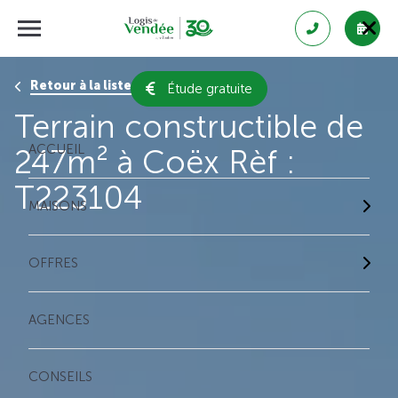
Retour à la liste des résultats
Étude gratuite
Terrain constructible de
ACCUEIL
247m² à Coëx Rèf :
T223104
MAISONS
OFFRES
AGENCES
CONSEILS