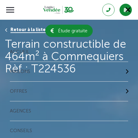
Retour à la liste des résultats
Étude gratuite
Terrain constructible de
ACCUEIL
464m² à Commequiers
Rèf : T224536
MAISONS
OFFRES
AGENCES
CONSEILS