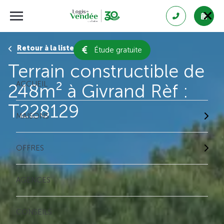
Retour à la liste des résultats
Étude gratuite
Terrain constructible de
ACCUEIL
248m² à Givrand Rèf :
T228129
MAISONS
OFFRES
AGENCES
CONSEILS