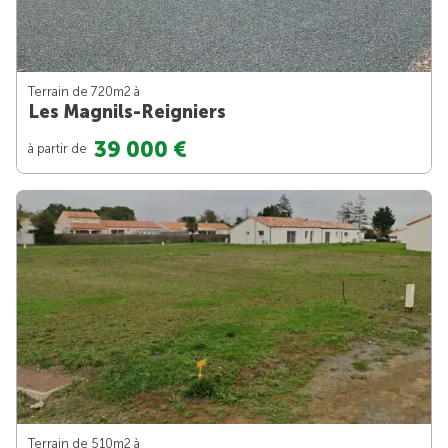
Terrain de 720m
2
à
Les Magnils-Reigniers
39 000 €
à partir de
Terrain de 510m
2
à