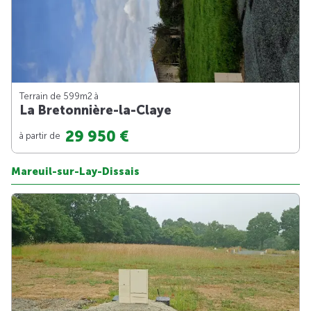
Terrain de 599m
2
à
La Bretonnière-la-Claye
29 950 €
à partir de
Mareuil-sur-Lay-Dissais