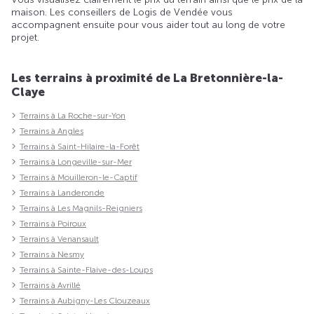
maison. Les conseillers de Logis de Vendée vous
accompagnent ensuite pour vous aider tout au long de votre
projet.
Les terrains à proximité de La Bretonnière-la-
Claye
Terrains à La Roche-sur-Yon
Terrains à Angles
Terrains à Saint-Hilaire-la-Forêt
Terrains à Longeville-sur-Mer
Terrains à Mouilleron-le-Captif
Terrains à Landeronde
Terrains à Les Magnils-Reigniers
Terrains à Poiroux
Terrains à Venansault
Terrains à Nesmy
Terrains à Sainte-Flaive-des-Loups
Terrains à Avrillé
Terrains à Aubigny-Les Clouzeaux