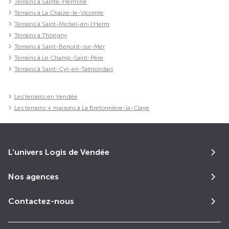
Terrains à Sainte-Hermine
Terrains à La Chaize-le-Vicomte
Terrains à Saint-Michel-en-l'Herm
Terrains à Thorigny
Terrains à Saint-Benoist-sur-Mer
Terrains à Le Champ-Saint-Père
Terrains à Saint-Cyr-en-Talmondais
Les terrains en Vendée
Les terrains + maisons à La Bretonnière-la-Claye
L'univers Logis de Vendée
Nos agences
Contactez-nous