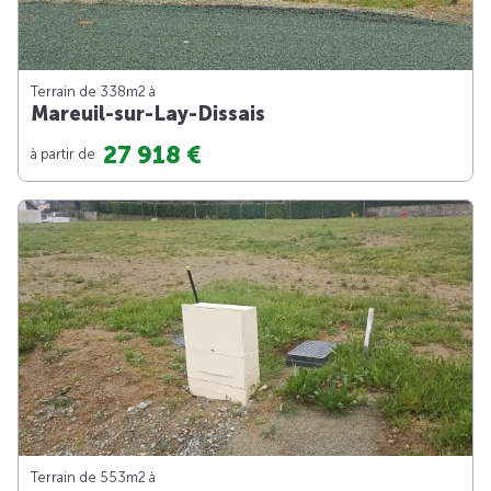
Terrain de 338m
2
à
Mareuil-sur-Lay-Dissais
27 918 €
à partir de
Terrain de 553m
2
à