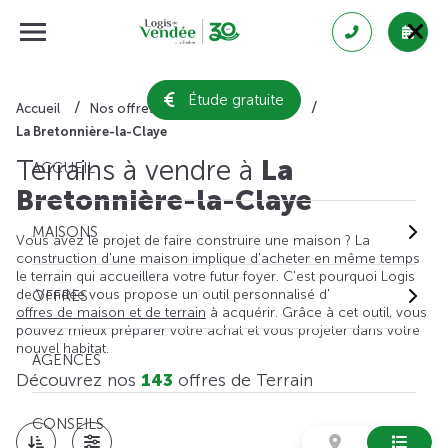
Étude gratuite
Accueil
Nos offres de terrain
Vendée
La Bretonnière-la-Claye
Terrains à vendre à
La
ACCUEIL
Bretonnière-la-Claye
MAISONS
Vous avez le projet de faire construire une maison ? La
construction d'une maison implique d'acheter en même temps
le terrain qui accueillera votre futur foyer. C'est pourquoi Logis
de Vendée vous propose un outil personnalisé d'
OFFRES
offres de maison et de terrain
à acquérir. Grâce à cet outil, vous
pouvez mieux préparer votre achat et vous projeter dans votre
nouvel habitat.
AGENCES
Découvrez nos
143
offres de Terrain
CONSEILS