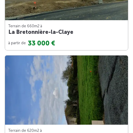
Terrain de 660m
2
à
La Bretonnière-la-Claye
33 000 €
à partir de
Terrain de 620m
2
à