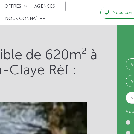
OFFRES
AGENCES
Nous cont
NOUS CONNAÎTRE
tible de 620m² à
a-Claye Rèf :
V
Vou