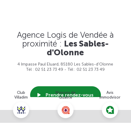
Agence Logis de Vendée à
proximité :
Les Sables-
d'Olonne
4 Impasse Paul Eluard, 85180 Les Sables-d'Olonne
Tél : 02 51 23 73 49 - Tél : 02 51 23 73 49
Club
Maisons de
Avis
Prendre rendez-vous
Villadim
Qualité
Immodvisor
Nous contacter pour ce terrain
Voir cette agence