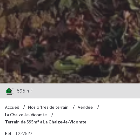
88 000 €
2
595 m
Accueil
Nos offres de terrain
Vendée
La Chaize-le-Vicomte
Terrain de 595m² à La Chaize-le-Vicomte
Rèf : T227527