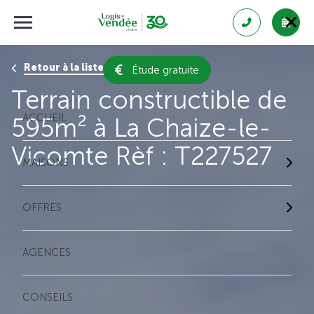
Retour à la liste des résultats
Étude gratuite
Terrain constructible de
ACCUEIL
595m² à La Chaize-le-
Vicomte Rèf : T227527
MAISONS
OFFRES
AGENCES
CONSEILS