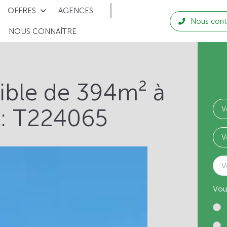
OFFRES
AGENCES
Nous cont
NOUS CONNAÎTRE
tible de 394m² à
 : T224065
V
Vou