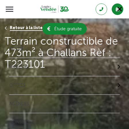
Retour à la liste des résultats
Étude gratuite
Terrain constructible de
ACCUEIL
473m² à Challans Rèf :
T223101
MAISONS
OFFRES
AGENCES
CONSEILS