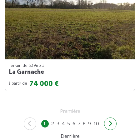
Terrain de 539m
2
à
La Garnache
74 000 €
à partir de
Première
1
2
3
4
5
6
7
8
9
10
Dernière