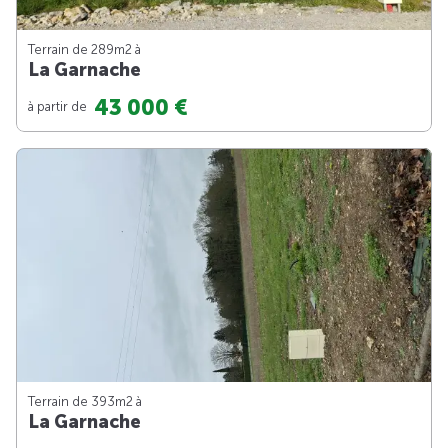
Terrain de 289m
2
à
La Garnache
43 000 €
à partir de
Terrain de 393m
2
à
La Garnache