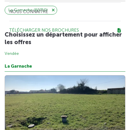
La Garnache (85710)
NOUS CONNAÎTRE
TÉLÉCHARGER NOS BROCHURES
Choisissez un département pour afficher
les offres
Vendée
La Garnache