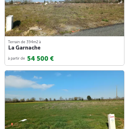
Terrain de 394m
2
à
La Garnache
54 500 €
à partir de