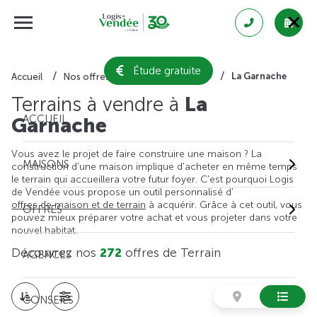
Étude gratuite
La Garnache
Accueil
Nos offres de terrain
Vendée
Terrains à vendre à
La
ACCUEIL
Garnache
Vous avez le projet de faire construire une maison ? La
MAISONS
construction d'une maison implique d'acheter en même temps
le terrain qui accueillera votre futur foyer. C'est pourquoi Logis
de Vendée vous propose un outil personnalisé d'
offres de maison et de terrain
à acquérir. Grâce à cet outil, vous
OFFRES
pouvez mieux préparer votre achat et vous projeter dans votre
nouvel habitat.
Découvrez nos
272
offres de Terrain
AGENCES
CONSEILS