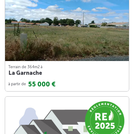
Terrain de 364m
2
à
La Garnache
55 000 €
à partir de