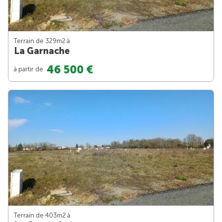
Terrain de 329m
2
à
La Garnache
46 500 €
à partir de
Terrain de 403m
2
à