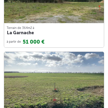
Terrain de 364m
2
à
La Garnache
51 000 €
à partir de