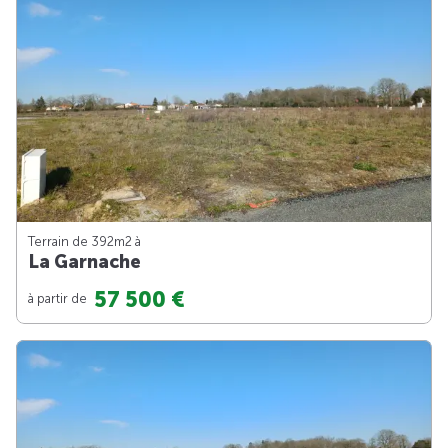
Terrain de 392m
2
à
La Garnache
57 500 €
à partir de