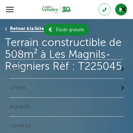
Retour à la liste des résultats
Étude gratuite
Terrain constructible de
ACCUEIL
508m² à Les Magnils-
Reigniers Rèf : T225045
MAISONS
OFFRES
AGENCES
CONSEILS