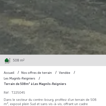
28 600 €
2
508 m
Accueil
Nos offres de terrain
Vendée
Les Magnils-Reigniers
Terrain de 508m² à Les Magnils-Reigniers
Rèf : T225045
Dans le secteur du centre-bourg, profitez d’un terrain de 508
m², exposé plein Sud et sans vis-à-vis, offrant un cadre