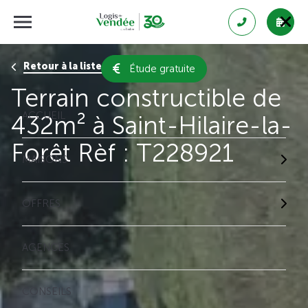
Retour à la liste des résultats
Étude gratuite
Terrain constructible de
ACCUEIL
432m² à Saint-Hilaire-la-
Forêt Rèf : T228921
MAISONS
OFFRES
AGENCES
CONSEILS