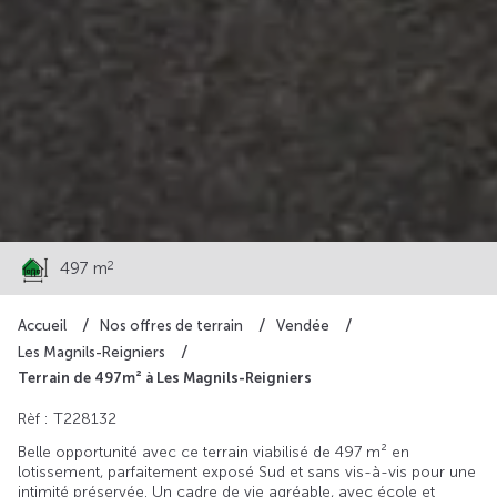
27 900 €
2
497 m
Accueil
Nos offres de terrain
Vendée
Les Magnils-Reigniers
Terrain de 497m² à Les Magnils-Reigniers
Rèf : T228132
Belle opportunité avec ce terrain viabilisé de 497 m² en
lotissement, parfaitement exposé Sud et sans vis-à-vis pour une
intimité préservée. Un cadre de vie agréable, avec école et