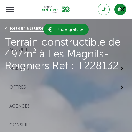
Retour à la liste des résultats
Étude gratuite
Terrain constructible de
ACCUEIL
497m² à Les Magnils-
Reigniers Rèf : T228132
MAISONS
OFFRES
AGENCES
CONSEILS