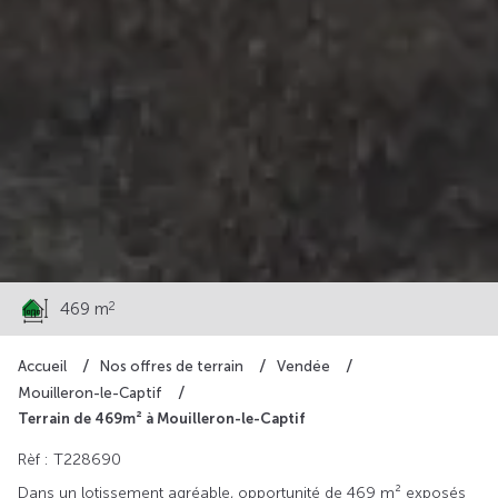
68 900 €
2
469 m
Accueil
Nos offres de terrain
Vendée
Mouilleron-le-Captif
Terrain de 469m² à Mouilleron-le-Captif
Rèf : T228690
Dans un lotissement agréable, opportunité de 469 m² exposés