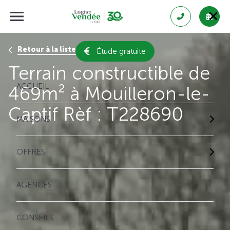
Retour à la liste des résultats
Étude gratuite
Terrain constructible de
ACCUEIL
469m² à Mouilleron-le-
Captif Rèf : T228690
MAISONS
OFFRES
AGENCES
CONSEILS