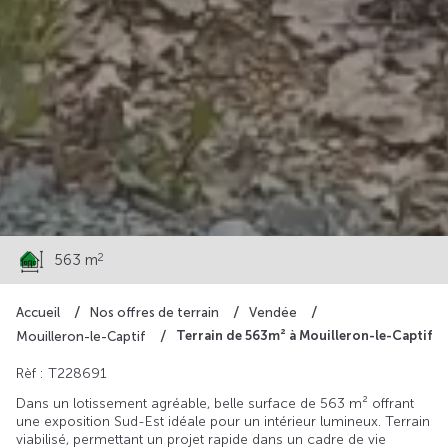
74 900 €
2
563 m
Accueil
Nos offres de terrain
Vendée
Terrain de 563m² à Mouilleron-le-Captif
Mouilleron-le-Captif
Rèf : T228691
Dans un lotissement agréable, belle surface de 563 m² offrant
une exposition Sud-Est idéale pour un intérieur lumineux. Terrain
viabilisé, permettant un projet rapide dans un cadre de vie