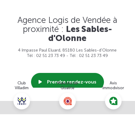
Agence Logis de Vendée à
proximité :
Les Sables-
d'Olonne
4 Impasse Paul Eluard, 85180 Les Sables-d'Olonne
Tél : 02 51 23 73 49 - Tél : 02 51 23 73 49
Prendre rendez-vous
Club
Maisons de
Avis
Villadim
Qualité
Immodvisor
Voir cette agence
Nous contacter pour ce terrain
NOUS CONTACTER
POUR CETTE OFFRE