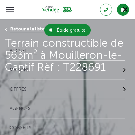
Retour à la liste des résultats
Étude gratuite
Terrain constructible de
ACCUEIL
563m² à Mouilleron-le-
Captif Rèf : T228691
MAISONS
OFFRES
AGENCES
CONSEILS