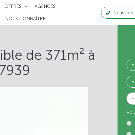
OFFRES
AGENCES
Nous cont
NOUS CONNAÎTRE
tible de 371m² à
27939
V
Vou