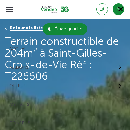
Retour à la liste des résultats
Étude gratuite
Terrain constructible de
ACCUEIL
204m² à Saint-Gilles-
Croix-de-Vie Rèf :
MAISONS
T226606
OFFRES
AGENCES
CONSEILS