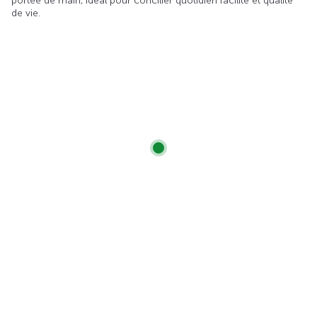
portée de main, idéal pour concilier quotidien facilité et qualité
de vie.