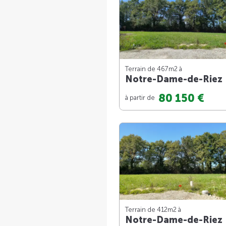
Terrain de 467m
2
à
Notre-Dame-de-Riez
80 150 €
à partir de
Terrain de 412m
2
à
Notre-Dame-de-Riez