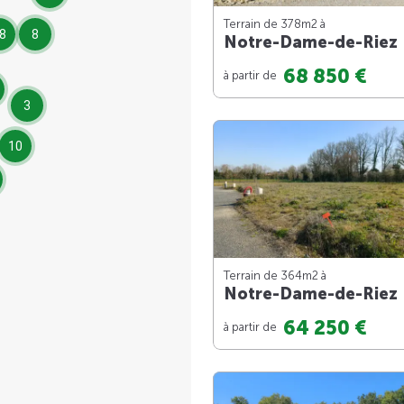
Terrain de 378m
2
à
8
8
Notre-Dame-de-Riez
68 850 €
à partir de
3
10
Terrain de 364m
2
à
Notre-Dame-de-Riez
64 250 €
à partir de