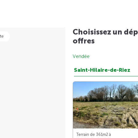
Choisissez un dép
te
offres
Vendée
Saint-Hilaire-de-Riez
Terrain de 361m
2
à