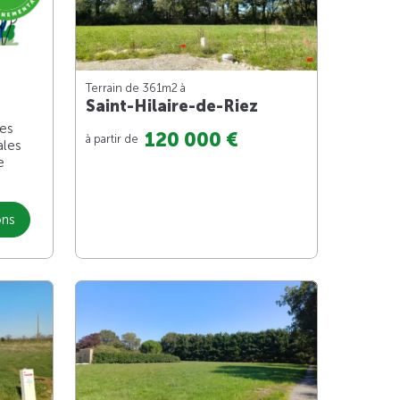
Terrain de 361m
2
à
Saint-Hilaire-de-Riez
les
120 000 €
à partir de
ales
e
ons