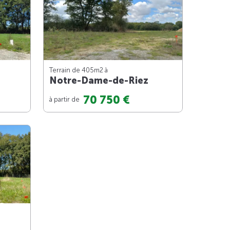
Terrain de 405m
2
à
Notre-Dame-de-Riez
70 750 €
à partir de