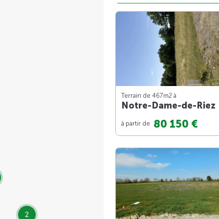
Terrain de 467m
2
à
Notre-Dame-de-Riez
80 150 €
à partir de
2