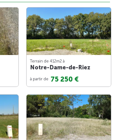
Terrain de 412m
2
à
Notre-Dame-de-Riez
75 250 €
à partir de