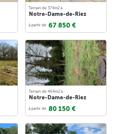
Terrain de 374m
2
à
Notre-Dame-de-Riez
67 850 €
à partir de
Terrain de 464m
2
à
Notre-Dame-de-Riez
80 150 €
à partir de