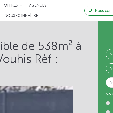
OFFRES
AGENCES
Nous cont
NOUS CONNAÎTRE
tible de 538m² à
Vouhis Rèf :
V
Vou