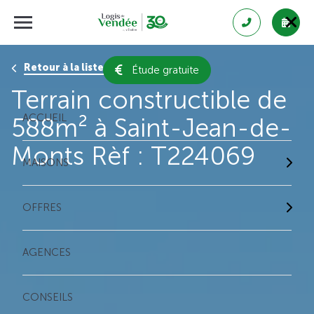
Retour à la liste des résultats
Étude gratuite
Terrain constructible de
ACCUEIL
588m² à Saint-Jean-de-
Monts Rèf : T224069
MAISONS
OFFRES
AGENCES
CONSEILS