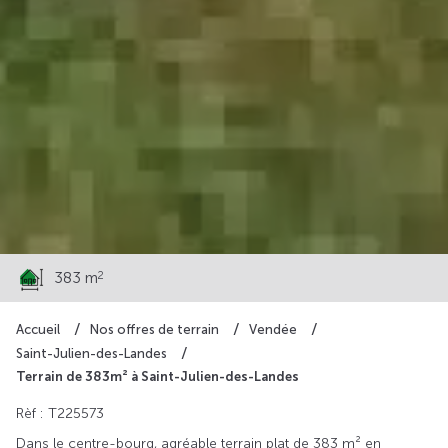
82 800 €
2
383 m
Accueil
Nos offres de terrain
Vendée
Saint-Julien-des-Landes
Terrain de 383m² à Saint-Julien-des-Landes
Rèf : T225573
Dans le centre-bourg, agréable terrain plat de 383 m² en