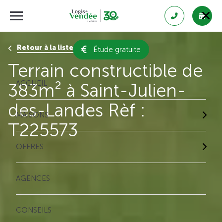
Retour à la liste des résultats
Étude gratuite
Terrain constructible de
ACCUEIL
383m² à Saint-Julien-
des-Landes Rèf :
MAISONS
T225573
OFFRES
AGENCES
CONSEILS