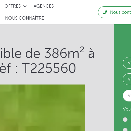
OFFRES
AGENCES
Nous cont
NOUS CONNAÎTRE
tible de 386m² à
èf : T225560
V
Vou