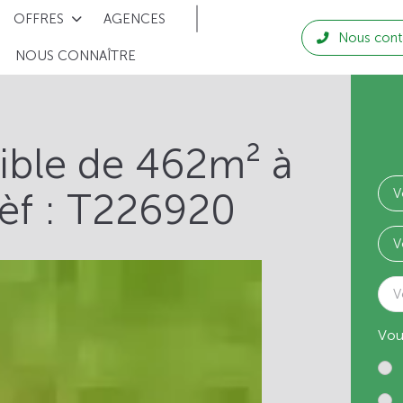
OFFRES
AGENCES
Nous cont
NOUS CONNAÎTRE
tible de 462m² à
èf : T226920
V
Vou