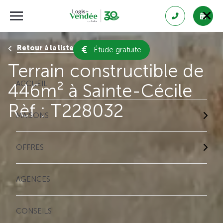
Retour à la liste des résultats
Étude gratuite
Terrain constructible de
ACCUEIL
446m² à Sainte-Cécile
Rèf : T228032
MAISONS
OFFRES
AGENCES
CONSEILS