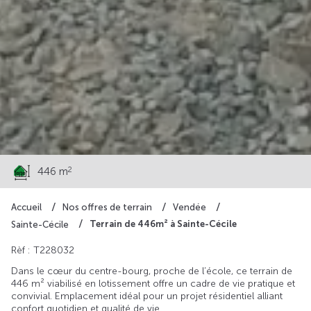
30 762 €
2
446 m
Accueil
Nos offres de terrain
Vendée
Terrain de 446m² à Sainte-Cécile
Sainte-Cécile
Rèf : T228032
Dans le cœur du centre-bourg, proche de l’école, ce terrain de
446 m² viabilisé en lotissement offre un cadre de vie pratique et
convivial. Emplacement idéal pour un projet résidentiel alliant
confort quotidien et qualité de vie.